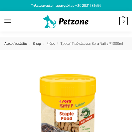
Τηλεφωνικές παραγγελίες
+30 28311 81456
0
Αρχική σελίδα
Shop
Ψάρι
Τροφή Για Χελώνες Sera Raffy P 1000ml
/
/
/