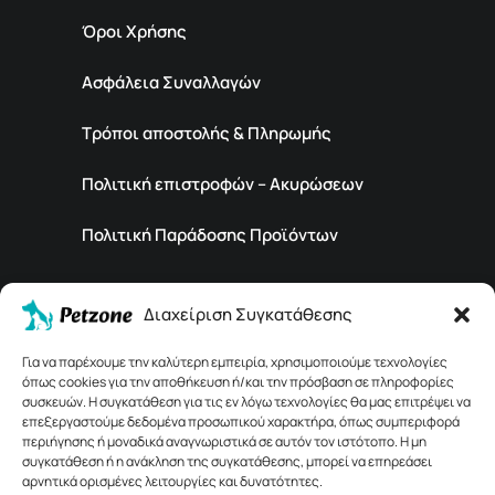
Όροι Χρήσης
Ασφάλεια Συναλλαγών
Τρόποι αποστολής & Πληρωμής
Πολιτική επιστροφών – Ακυρώσεων
Πολιτική Παράδοσης Προϊόντων
Petzone
Διαχείριση Συγκατάθεσης
Για να παρέχουμε την καλύτερη εμπειρία, χρησιμοποιούμε τεχνολογίες
Εταιρεία
όπως cookies για την αποθήκευση ή/και την πρόσβαση σε πληροφορίες
συσκευών. Η συγκατάθεση για τις εν λόγω τεχνολογίες θα μας επιτρέψει να
επεξεργαστούμε δεδομένα προσωπικού χαρακτήρα, όπως συμπεριφορά
Επικοινωνία
περιήγησης ή μοναδικά αναγνωριστικά σε αυτόν τον ιστότοπο. Η μη
συγκατάθεση ή η ανάκληση της συγκατάθεσης, μπορεί να επηρεάσει
αρνητικά ορισμένες λειτουργίες και δυνατότητες.
Ερωτήσεις