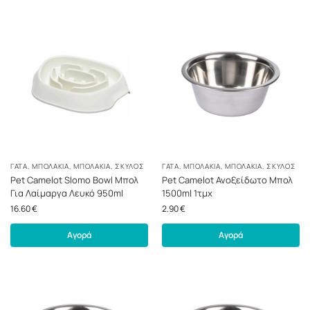
ΓΆΤΑ
,
ΜΠΟΛΆΚΙΑ
,
ΜΠΟΛΆΚΙΑ
,
ΣΚΎΛΟΣ
ΓΆΤΑ
,
ΜΠΟΛΆΚΙΑ
,
ΜΠΟΛΆΚΙΑ
,
ΣΚΎΛΟΣ
Pet Camelot Slomo Bowl Μπολ
Pet Camelot Ανοξείδωτο Μπολ
Για Λαίμαργα Λευκό 950ml
1500ml 1τμχ
16.60
€
2.90
€
Αγορά
Αγορά