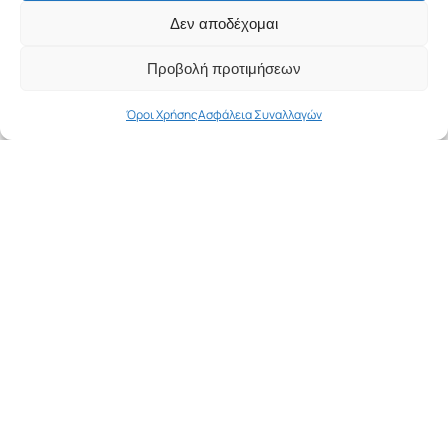
Δεν αποδέχομαι
Προβολή προτιμήσεων
Out of stock
ΓΆΤΑ
,
ΜΠΟΛΆΚΙΑ
,
ΜΠΟΛΆΚΙΑ
,
ΣΚΎΛΟΣ
ΓΆΤΑ
,
ΜΠΟΛΆΚΙΑ
,
ΜΠΟΛΆΚΙΑ
,
ΣΚΎΛΟΣ
Όροι Χρήσης
Ασφάλεια Συναλλαγών
Pet Camelot Διπλό Ανοξείδωτο
Pet Camelot Διπλό Ανοξείδωτο
Μπολ Με Βάση 500ml
Μπολ Με Βάση 750ml
4.00
€
5.50
€
Περισσότερα
Αγορά