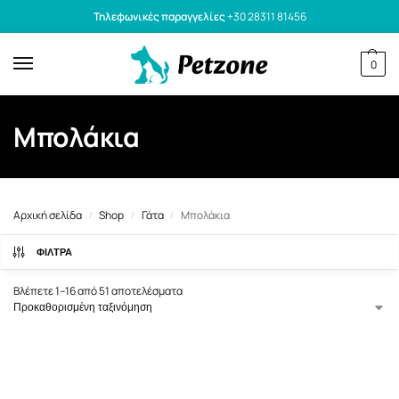
Τηλεφωνικές παραγγελίες
+30 28311 81456
0
Μπολάκια
Αρχική σελίδα
Shop
Γάτα
Μπολάκια
/
/
/
ΦΙΛΤΡΑ
Βλέπετε 1–16 από 51 αποτελέσματα