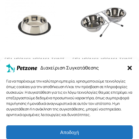
ΓΆΤΑ
,
ΜΠΟΛΆΚΙΑ
,
ΜΠΟΛΆΚΙΑ
,
ΣΚΎΛΟΣ
ΓΆΤΑ
,
ΜΠΟΛΆΚΙΑ
,
ΜΠΟΛΆΚΙΑ
,
ΣΚΎΛΟΣ
Pet Camelot Ανοξείδωτο Μπολ
Pet Camelot Διπλό Ανοξείδωτο
Διαχείριση Συγκατάθεσης
Με Αντιολισθητική Βάση 900ml
Μπολ Με Βάση 1500ml
4.90
€
8.00
€
Για να παρέχουμε την καλύτερη εμπειρία, χρησιμοποιούμε τεχνολογίες
όπως cookies για την αποθήκευση ή/και την πρόσβαση σε πληροφορίες
Αγορά
Αγορά
συσκευών. Η συγκατάθεση για τις εν λόγω τεχνολογίες θα μας επιτρέψει να
επεξεργαστούμε δεδομένα προσωπικού χαρακτήρα, όπως συμπεριφορά
περιήγησης ή μοναδικά αναγνωριστικά σε αυτόν τον ιστότοπο. Η μη
συγκατάθεση ή η ανάκληση της συγκατάθεσης, μπορεί να επηρεάσει
αρνητικά ορισμένες λειτουργίες και δυνατότητες.
Αποδοχή