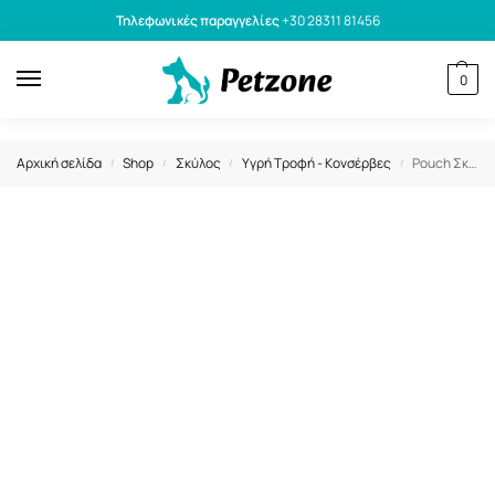
Τηλεφωνικές παραγγελίες
+30 28311 81456
0
Αρχική σελίδα
Shop
Σκύλος
Υγρή Τροφή - Κονσέρβες
Pouch Σκύλου Fisi Fillet Dog Adult Βοδινό σε Ζελέ 500gr
/
/
/
/