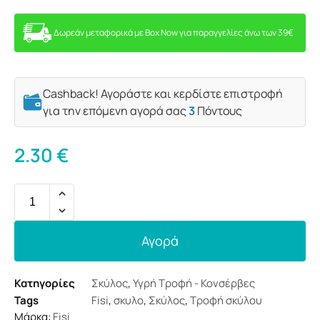
Δωρεάν μεταφορικά με Box Now για παραγγελίες άνω των 39€
Cashback! Αγοράστε και κερδίστε επιστροφή
για την επόμενη αγορά σας
3
Πόντους
2.30
€
Αγορά
Κατηγορίες
Σκύλος
,
Υγρή Τροφή - Κονσέρβες
Tags
Fisi
,
σκυλο
,
Σκύλος
,
Τροφή σκύλου
Μάρκα:
Fisi