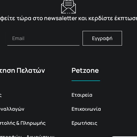
φείτε τώρα στο newsaletter και κερδίστε έκπτωσ
Εγγραφή
τηση Πελατών
Petzone
ς
Εταιρεία
υναλλαγών
Επικοινωνία
στολής & Πληρωμής
Ερωτήσεις