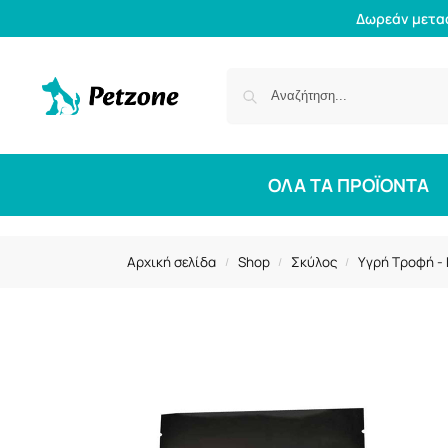
Δωρεάν μετα
ΟΛΑ ΤΑ ΠΡΟΪΟΝΤΑ
Αρχική σελίδα
Shop
Σκύλος
Υγρή Τροφή -
/
/
/