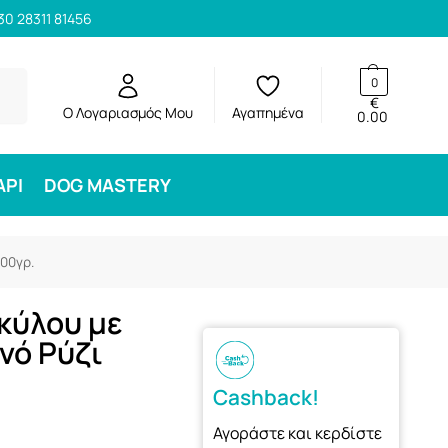
30 28311 81456
ηση
0
€
Ο Λογαριασμός Μου
Αγαπημένα
0.00
ΑΡΙ
DOG MASTERY
500γρ.
κύλου με
νό Ρύζι
Cashback!
Αγοράστε και κερδίστε