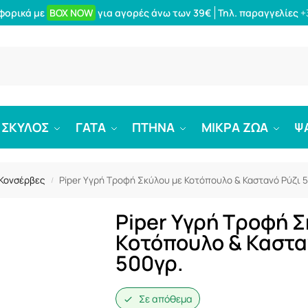
φορικά με
BOX NOW
για αγορές άνω των 39€
Τηλ. παραγγελίες
+
Αναζήτ
ΣΚΥΛΟΣ
ΓΑΤΑ
ΠΤΗΝΑ
ΜΙΚΡΑ ΖΩΑ
Ψ
 Κονσέρβες
Piper Υγρή Τροφή Σκύλου με Κοτόπουλο & Καστανό Ρύζι 
/
Piper Υγρή Τροφή Σ
Κοτόπουλο & Καστα
500γρ.
Σε απόθεμα