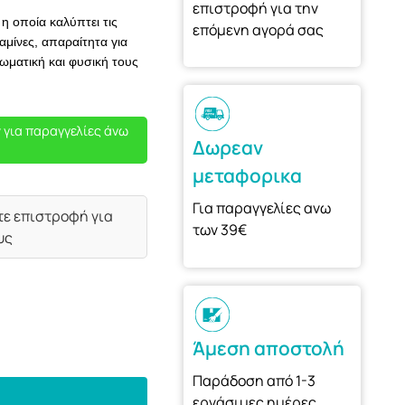
επιστροφή για την
η οποία καλύπτει τις
επόμενη αγορά σας
αμίνες, απαραίτητα για
ωματική και φυσική τους
 για παραγγελίες άνω
Δωρεαν
μεταφορικα
Για παραγγελίες ανω
τε επιστροφή για
των 39€
υς
Άμεση αποστολή
Παράδοση από 1-3
εργάσιμες ημέρες