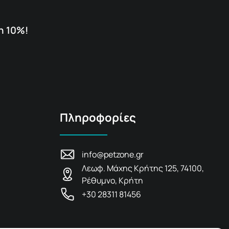
η 10%!
Πληροφορίες
info@petzone.gr
Λεωφ. Μάχης Κρήτης 125, 74100,
Ρέθυμνο, Κρήτη
+30 28311 81456