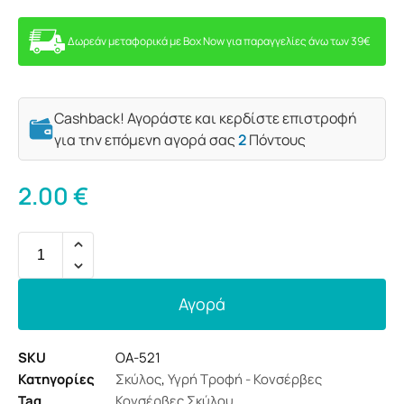
Δωρεάν μεταφορικά με Box Now για παραγγελίες άνω των 39€
Cashback! Αγοράστε και κερδίστε επιστροφή
για την επόμενη αγορά σας
2
Πόντους
2.00
€
Αγορά
SKU
OA-521
Κατηγορίες
Σκύλος
,
Υγρή Τροφή - Κονσέρβες
Tag
Κονσέρβες Σκύλου