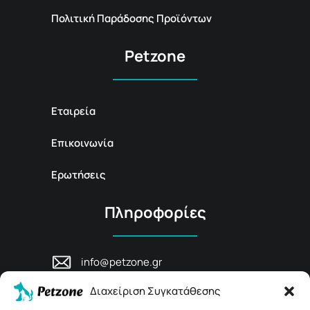
Πολιτική Παράδοσης Προϊόντων
Petzone
Εταιρεία
Επικοινωνία
Ερωτήσεις
Πληροφορίες
info@petzone.gr
Λεωφ. Μάχης Κρήτης 125, 74100,
Διαχείριση Συγκατάθεσης
Ρέθυμνο, Κρήτη