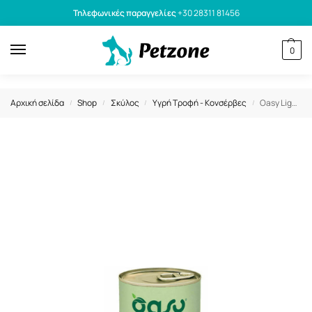
Τηλεφωνικές παραγγελίες
+30 28311 81456
0
Αρχική σελίδα
Shop
Σκύλος
Υγρή Τροφή - Κονσέρβες
Oasy Light in Fat Chicken κονσέρβα 400gr
/
/
/
/