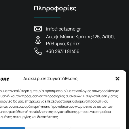
Πληροφορίες
info@petzone.gr
Λεωφ. Μάχης Κρήτης 125, 74100,
Ρέθυμνο, Κρήτη
+30 28311 81456
Διαχείριση Συγκατάθεσης
χουμε την καλύτερη εμπειρία, χρησιμοποιούμε τεχνολογίες όπως cookies για
υση ή/και την πρόσβαση σε πληροφορίες συσκευών. Η συγκατάθεση για τις
νολογίες θα μας επιτρέψει να επεξεργαστούμε δεδομένα προσωπικού
όπως συμπεριφορά περιήγησης ή μοναδικά αναγνωριστικά σε αυτόν τον
 μη συγκατάθεση ή η ανάκληση της συγκατάθεσης, μπορεί να επηρεάσει
ισμένες λειτουργίες και δυνατότητες.