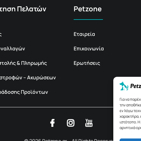
τηση Πελατών
Petzone
ς
Εταιρεία
υναλλαγών
Επικοινωνία
στολής & Πληρωμής
Ερωτήσεις
πιστροφών – Ακυρώσεων
αράδοσης Προϊόντων
Για να παρέ
την αποθήκε
εν λόγω τεχ
χαρακτήρα, 
ιστότοπο. Η
αρνητικά ορ
© 2026 Petzone.gr – All Rights Reserved.