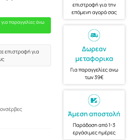
επιστροφή για την
επόμενη αγορά σας
 για παραγγελίες άνω
Δωρεαν
τε επιστροφή για
μεταφορικα
υς
Για παραγγελίες ανω
των 39€
Κονσέρβες
Άμεση αποστολή
Παράδοση από 1-3
εργάσιμες ημέρες