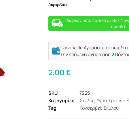
ζαφορέλαιο.
Δωρεάν μεταφορικά με Box Now
των 39€
Cashback! Αγοράστε και κερδίσ
την επόμενη αγορά σας
2
Πόντο
2.00
€
SKU
7925
Κατηγορίες
Σκύλος
,
Υγρή Τροφή - 
Tag
Κονσέρβες Σκύλου