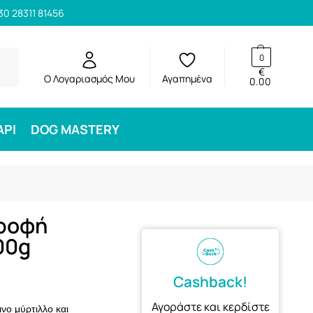
30 28311 81456
ηση
0
€
Ο Λογαριασμός Μου
Αγαπημένα
0.00
ΑΡΙ
DOG MASTERY
Τροφή
00g
Cashback!
Αγοράστε και κερδίστε
ινο μύρτιλλο και