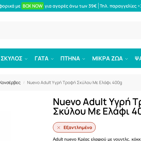
φορικά με
BOX NOW
για αγορές άνω των 39€
Τηλ. παραγγελίες
+
Αναζήτ
ΣΚΥΛΟΣ
ΓΑΤΑ
ΠΤΗΝΑ
ΜΙΚΡΑ ΖΩΑ
Ψ
 Κονσέρβες
Nuevo Adult Υγρή Τροφή Σκύλου Με Ελάφι 400g
/
Nuevo Adult Υγρή 
Σκύλου Με Ελάφι 4
Εξαντλημένο
Adult nuevo Κρέας ελαφιού με νουντλς, κόκκ