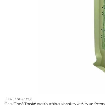
ΞΗΡΆ ΤΡΟΦΉ
,
ΣΚΎΛΟΣ
Oasy Ξηρά Τροφή για Κουτάβια Μεσαίων Φυλών με Κοτόπ