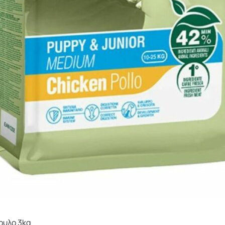
ουλο 3kg