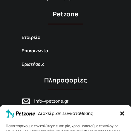
Petzone
Εταιρεία
Επικοινωνία
Ερωτήσεις
Πληροφορίες
info@petzone.gr
Λεωφ. Μάχης Κρήτης 125, 74100,
Διαχείριση Συγκατάθεσης
Ρέθυμνο, Κρήτη
+30 28311 81456
Για να παρέχουμε την καλύτερη εμπειρία, χρησιμοποιούμε τεχνολογίες