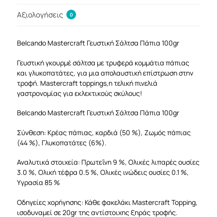
Αξιολογήσεις
0
Belcando Mastercraft Γευστική Σάλτσα Πάπια 100gr
Γευστική γκουρμέ σάλτσα με τρυφερά κομμάτια πάπιας
και γλυκοπατάτες, για μια απολαυστική επίστρωση στην
τροφή. Mastercraft toppings,η τελική πινελιά
γαστρονομίας για εκλεκτικούς σκύλους!
Belcando Mastercraft Γευστική Σάλτσα Πάπια 100gr
Σύνθεση: Κρέας πάπιας, καρδιά (50 %), Ζωμός πάπιας
(44 %), Γλυκοπατάτες (6%).
Αναλυτικά στοιχεία: Πρωτεΐνη 9 %, Ολικές λιπαρές ουσίες
3.0 %, Ολική τέφρα 0.5 %, Ολικές ινώδεις ουσίες 0.1 %,
Υγρασία 85 %
Οδηγείες χορήγησης: Κάθε φακελάκι Mastercraft Topping,
ισοδυναμεί σε 20gr της αντίστοιχης ξηράς τροφής.