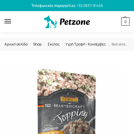
Τηλεφωνικές παραγγελίες
+30 28311 81456
0
Αρχική σελίδα
Shop
Σκύλος
Υγρή Τροφή - Κονσέρβες
Belcando Mastercraft Γευστική Σάλτσα Πάπια 100gr
/
/
/
/