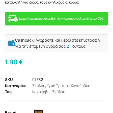
κατάλληλη για όλους τους ενήλικους σκύλους
Δωρεάν μεταφορικά με Box Now για παραγγελίες άνω των 39€
Cashback! Αγοράστε και κερδίστε επιστροφή
για την επόμενη αγορά σας
2
Πόντους
1.90
€
SKU
07382
Κατηγορίες
Σκύλος
,
Υγρή Τροφή - Κονσέρβες
Tag
Κονσέρβες Σκύλου
Brand