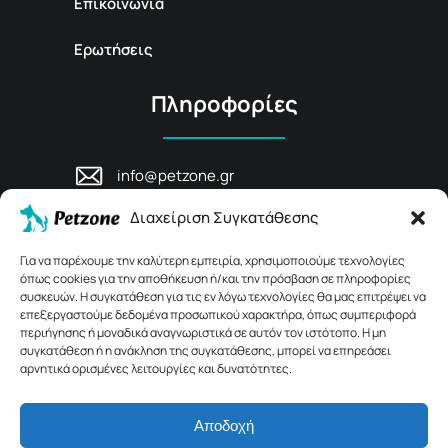
Επικοινωνία
Ερωτήσεις
Πληροφορίες
info@petzone.gr
Λεωφ. Μάχης Κρήτης 125, 74100,
Διαχείριση Συγκατάθεσης
Ρέθυμνο, Κρήτη
+30 28311 81456
Για να παρέχουμε την καλύτερη εμπειρία, χρησιμοποιούμε τεχνολογίες
όπως cookies για την αποθήκευση ή/και την πρόσβαση σε πληροφορίες
συσκευών. Η συγκατάθεση για τις εν λόγω τεχνολογίες θα μας επιτρέψει να
επεξεργαστούμε δεδομένα προσωπικού χαρακτήρα, όπως συμπεριφορά
περιήγησης ή μοναδικά αναγνωριστικά σε αυτόν τον ιστότοπο. Η μη
συγκατάθεση ή η ανάκληση της συγκατάθεσης, μπορεί να επηρεάσει
αρνητικά ορισμένες λειτουργίες και δυνατότητες.
Αποδοχή