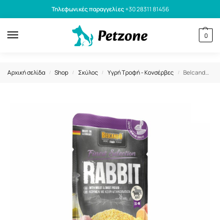
Τηλεφωνικές παραγγελίες
+30 28311 81456
0
Αρχική σελίδα
Shop
Σκύλος
Υγρή Τροφή - Κονσέρβες
Belcando Finest Selection Υγρή Τροφή Σκύλου με Κουνέλι σε Φακελάκι 125γρ
/
/
/
/