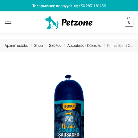
Τηλεφωνικές παραγγελίες
+30 28311 81456
0
Αρχική σελίδα
Shop
Σκύλος
Λιχουδιές - Κόκκαλα
Primal Spirit Σαλαμάκι για Σκύλους Iberian Nordic Sealand 1kg
/
/
/
/