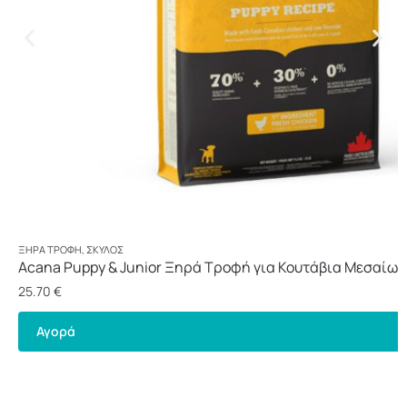
ΞΗΡΆ ΤΡΟΦΉ
,
ΣΚΎΛΟΣ
Acana Puppy & Junior Ξηρά Τροφή για Κουτάβια Μεσαίων
Λαχανικά και Πουλερικά 2kg
25.70
€
Αγορά