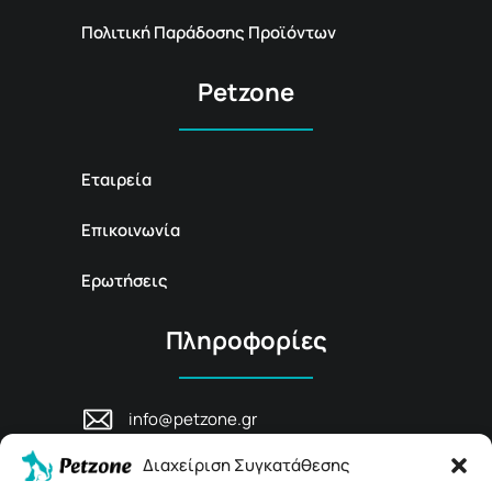
Πολιτική Παράδοσης Προϊόντων
Petzone
Εταιρεία
Επικοινωνία
Ερωτήσεις
Πληροφορίες
info@petzone.gr
Λεωφ. Μάχης Κρήτης 125, 74100,
Διαχείριση Συγκατάθεσης
Ρέθυμνο, Κρήτη