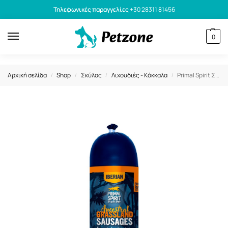
Τηλεφωνικές παραγγελίες
+30 28311 81456
0
Αρχική σελίδα
Shop
Σκύλος
Λιχουδιές - Κόκκαλα
Primal Spirit Σαλαμάκι για Σκύλους Iberian Ancestral Grassland 1kg
/
/
/
/