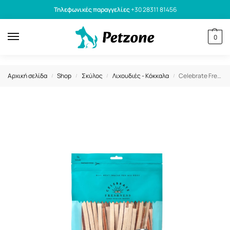
Τηλεφωνικές παραγγελίες
+30 28311 81456
0
Αρχική σελίδα
Shop
Σκύλος
Λιχουδιές - Κόκκαλα
Celebrate Freshness Λιχουδιές Σκύλου Chicken Sandwich 360g
/
/
/
/