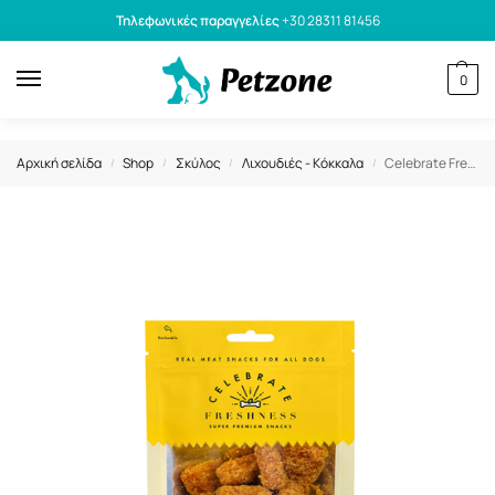
Τηλεφωνικές παραγγελίες
+30 28311 81456
0
Αρχική σελίδα
Shop
Σκύλος
Λιχουδιές - Κόκκαλα
Celebrate Freshness Λιχουδιές Σκύλου Chicken Nuggets Bites 100gr
/
/
/
/