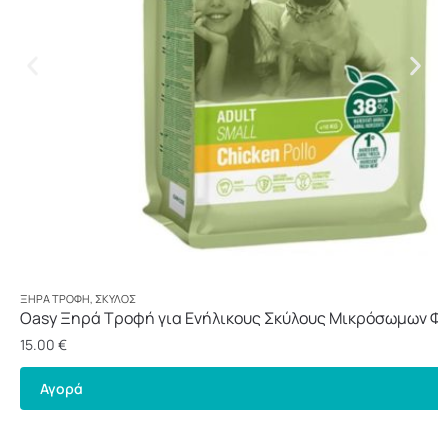
ΞΗΡΆ ΤΡΟΦΉ
,
ΣΚΎΛΟΣ
Oasy Ξηρά Τροφή για Ενήλικους Σκύλους Μικρόσωμων Φ
Κοτόπουλο 3kg
15.00
€
Αγορά