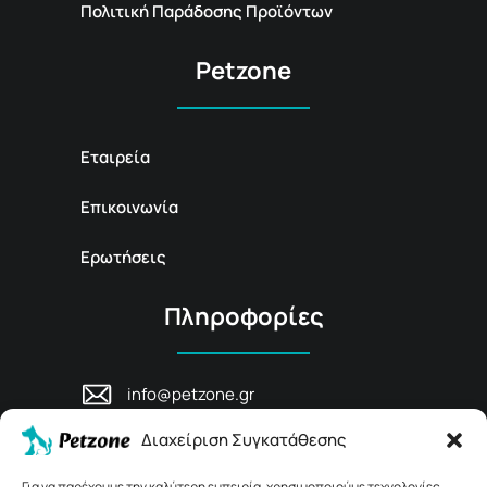
Πολιτική Παράδοσης Προϊόντων
Petzone
Εταιρεία
Επικοινωνία
Ερωτήσεις
Πληροφορίες
info@petzone.gr
Λεωφ. Μάχης Κρήτης 125, 74100,
Διαχείριση Συγκατάθεσης
Ρέθυμνο, Κρήτη
+30 28311 81456
Για να παρέχουμε την καλύτερη εμπειρία, χρησιμοποιούμε τεχνολογίες