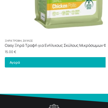
ΞΗΡΆ ΤΡΟΦΉ
,
ΣΚΎΛΟΣ
Oasy Ξηρά Τροφή για Ενήλικους Σκύλους Μικρόσωμων Φ
Κοτόπουλο 3kg
15.00
€
Αγορά