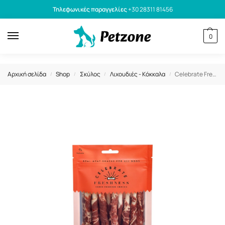
Τηλεφωνικές παραγγελίες
+30 28311 81456
0
Αρχική σελίδα
Shop
Σκύλος
Λιχουδιές - Κόκκαλα
Celebrate Freshness Λιχουδιά Σκύλου Με Μοσχάρι Beef Stick 100gr
/
/
/
/