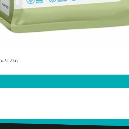
ουλο 3kg