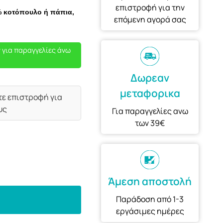
επιστροφή για την
% κοτόπουλο ή πάπια,
επόμενη αγορά σας
 για παραγγελίες άνω
Δωρεαν
μεταφορικα
τε επιστροφή για
υς
Για παραγγελίες ανω
των 39€
Άμεση αποστολή
Παράδοση από 1-3
εργάσιμες ημέρες