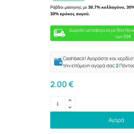
Ράβδοι μάσησης με
30.7% κολλαγόνο, 30
30% κρόκος αυγού.
Δωρεάν μεταφορικά με Box Now
των 39€
Cashback! Αγοράστε και κερδίσ
την επόμενη αγορά σας
2
Πόντο
2.00
€
Αγορά