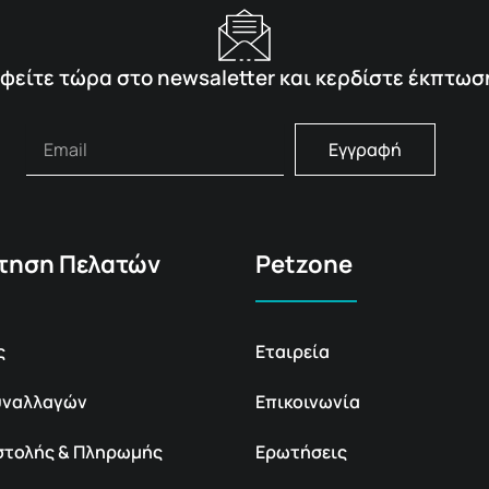
φείτε τώρα στο newsaletter και κερδίστε έκπτωσ
Εγγραφή
τηση Πελατών
Petzone
ς
Εταιρεία
υναλλαγών
Επικοινωνία
στολής & Πληρωμής
Ερωτήσεις