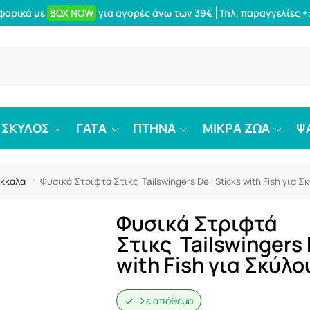
φορικά με
BOX NOW
για αγορές άνω των 39€
Τηλ. παραγγελίες
+
Αναζήτ
ΣΚΥΛΟΣ
ΓΑΤΑ
ΠΤΗΝΑ
ΜΙΚΡΑ ΖΩΑ
Ψ
όκκαλα
Φυσικά Στριφτά Στικς Tailswingers Deli Sticks with Fish για Σ
/
Φυσικά Στριφτά
Στικς Tailswingers 
with Fish για Σκύλο
Σε απόθεμα