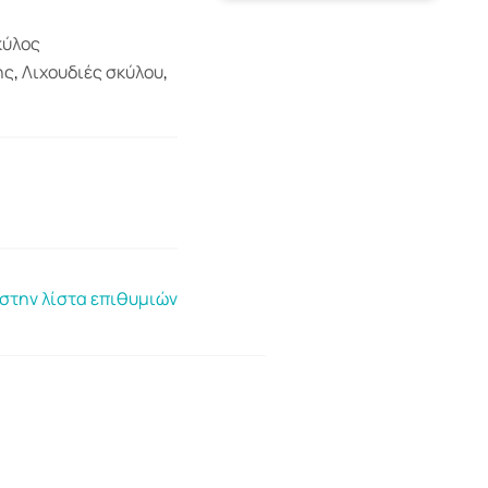
κύλος
ης
,
Λιχουδιές σκύλου
,
στην λίστα επιθυμιών