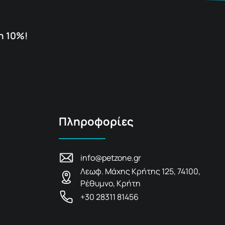
η 10%!
Πληροφορίες
info@petzone.gr
Λεωφ. Μάχης Κρήτης 125, 74100,
Ρέθυμνο, Κρήτη
+30 28311 81456