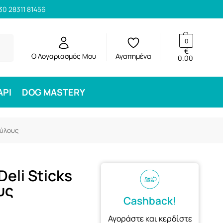
30 28311 81456
ηση
0
€
Ο Λογαριασμός Μου
Αγαπημένα
0.00
ΑΡΙ
DOG MASTERY
κύλους
Deli Sticks
υς
Cashback!
Αγοράστε και κερδίστε