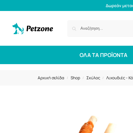
Δωρεάν μετα
ΟΛΑ ΤΑ ΠΡΟΪΟΝΤΑ
Αρχική σελίδα
Shop
Σκύλος
Λιχουδιές - Κ
/
/
/