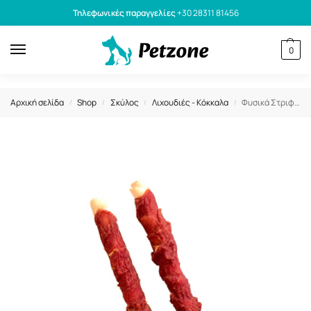
Τηλεφωνικές παραγγελίες
+30 28311 81456
0
Αρχική σελίδα
Shop
Σκύλος
Λιχουδιές - Κόκκαλα
Φυσικά Στριφτά Στικς Tailswingers Deli Sticks with Duck για Σκύλους
/
/
/
/