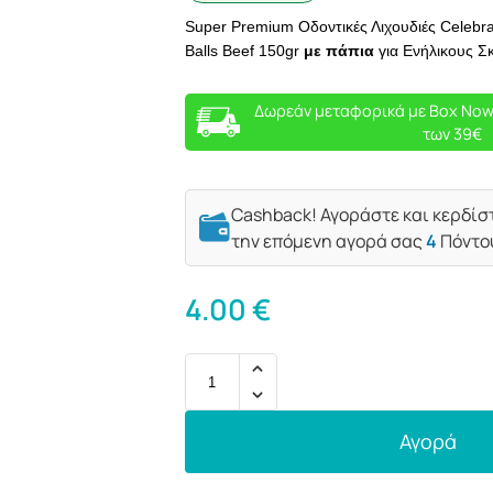
Super Premium Οδοντικές Λιχουδιές Celebra
Balls Beef 150gr
με πάπια
για Ενήλικους Σ
Δωρεάν μεταφορικά με Box Now
των 39€
Cashback! Αγοράστε και κερδίσ
την επόμενη αγορά σας
4
Πόντο
4.00
€
Αγορά