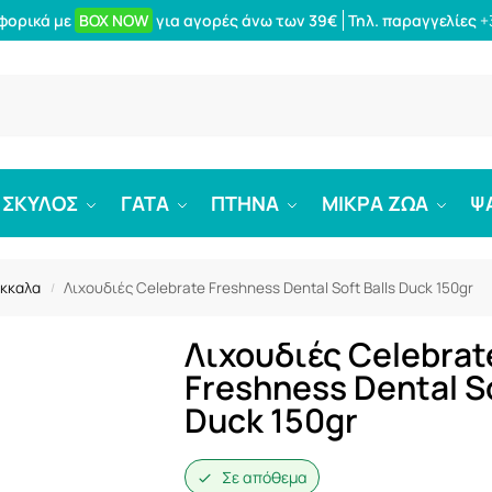
φορικά με
BOX NOW
για αγορές άνω των 39€
Τηλ. παραγγελίες
+
Αναζήτ
ΣΚΥΛΟΣ
ΓΑΤΑ
ΠΤΗΝΑ
ΜΙΚΡΑ ΖΩΑ
Ψ
όκκαλα
Λιχουδιές Celebrate Freshness Dental Soft Balls Duck 150gr
/
Λιχουδιές Celebrat
Freshness Dental So
Duck 150gr
Σε απόθεμα