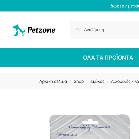
Δωρεάν μετα
ΟΛΑ ΤΑ ΠΡΟΪΟΝΤΑ
Αρχική σελίδα
Shop
Σκύλος
Λιχουδιές - Κ
/
/
/