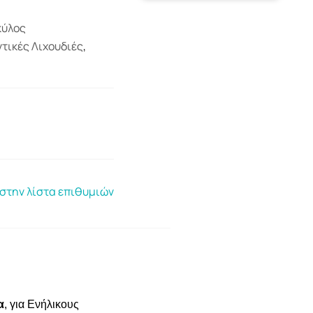
κύλος
τικές Λιχουδιές
,
στην λίστα επιθυμιών
α
, για Ενήλικους