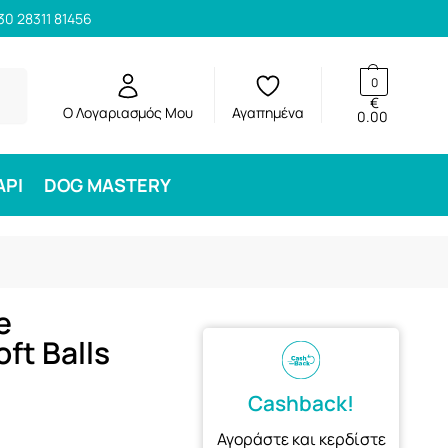
30 28311 81456
ηση
0
€
Ο Λογαριασμός Μου
Αγαπημένα
0.00
ΑΡΙ
DOG MASTERY
e
ft Balls
Cashback!
Αγοράστε και κερδίστε