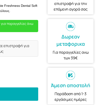
επιστροφή για την
te Freshness Dental Soft
επόμενη αγορά σας
κύλους.
 για παραγγελίες άνω
Δωρεαν
μεταφορικα
τε επιστροφή για
υς
Για παραγγελίες ανω
των 39€
Άμεση αποστολή
Παράδοση από 1-3
εργάσιμες ημέρες