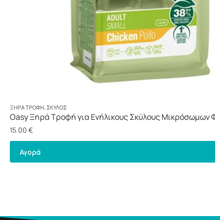
ΞΗΡΆ ΤΡΟΦΉ
,
ΣΚΎΛΟΣ
Oasy Ξηρά Τροφή για Ενήλικους Σκύλους Μικρόσωμων Φ
Κοτόπουλο 3kg
15.00
€
Αγορά