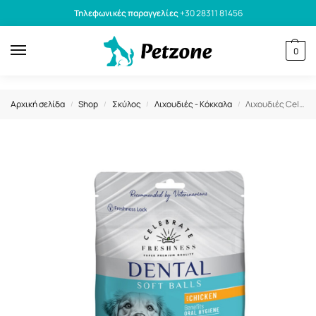
Τηλεφωνικές παραγγελίες
+30 28311 81456
0
Αρχική σελίδα
Shop
Σκύλος
Λιχουδιές - Κόκκαλα
Λιχουδιές Celebrate Freshness Dental Soft Balls Chicken 150gr
/
/
/
/