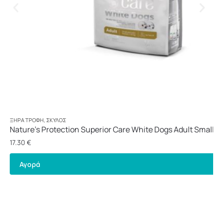
ΞΗΡΆ ΤΡΟΦΉ
,
ΣΚΎΛΟΣ
Nature’s Protection Superior Care White Dogs Adult Small 
1,5kg
17.30
€
Αγορά