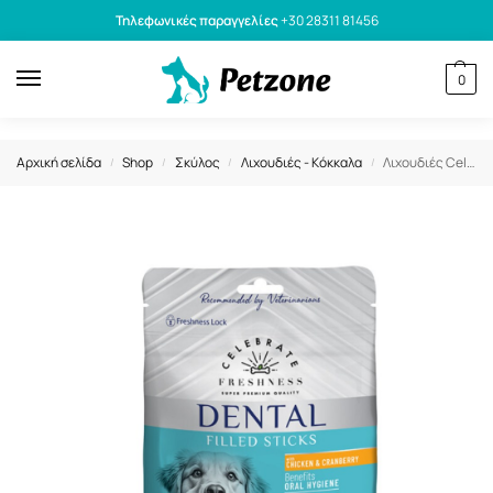
Τηλεφωνικές παραγγελίες
+30 28311 81456
0
Αρχική σελίδα
Shop
Σκύλος
Λιχουδιές - Κόκκαλα
Λιχουδιές Celebrate Freshness Dental Filled Sticks Chicken & Cranberry 150gr
/
/
/
/