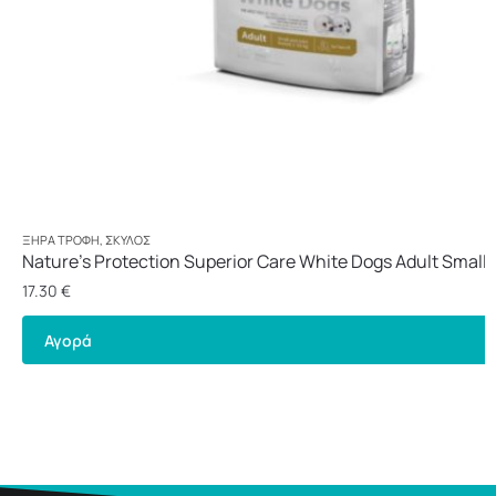
ΞΗΡΆ ΤΡΟΦΉ
,
ΣΚΎΛΟΣ
Nature’s Protection Superior Care White Dogs Adult Small 
1,5kg
17.30
€
Αγορά