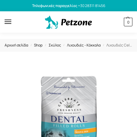
Τηλεφωνικές παραγγελίες
+30 28311 81456
0
Αρχική σελίδα
Shop
Σκύλος
Λιχουδιές - Κόκκαλα
Λιχουδιές Celebrate Freshness Dental Filled Rolls Chicken & Duck 150gr
/
/
/
/