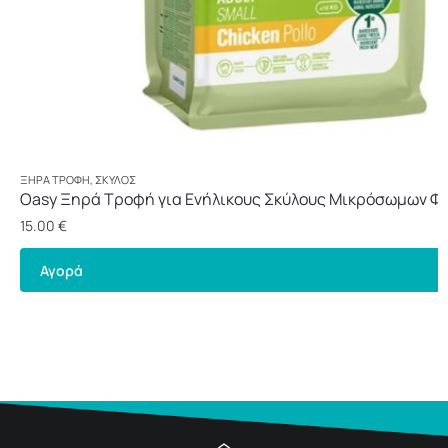
ΞΗΡΆ ΤΡΟΦΉ
,
ΣΚΎΛΟΣ
Oasy Ξηρά Τροφή για Ενήλικους Σκύλους Μικρόσωμων Φ
Κοτόπουλο 3kg
15.00
€
Αγορά