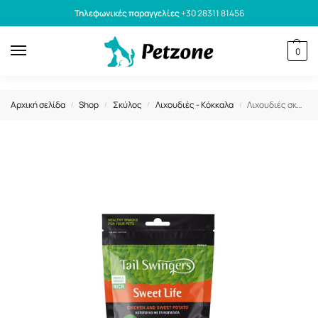
Τηλεφωνικές παραγγελίες
+30 28311 81456
0
Αρχική σελίδα
Shop
Σκύλος
Λιχουδιές - Κόκκαλα
Λιχουδιές σκύλου Tailswingers Μπουκιές Γλυκοπατάτας με Κοτόπουλο 100gr
/
/
/
/