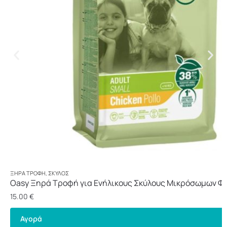
ΞΗΡΆ ΤΡΟΦΉ
,
ΣΚΎΛΟΣ
Oasy Ξηρά Τροφή για Ενήλικους Σκύλους Μικρόσωμων Φ
Κοτόπουλο 3kg
15.00
€
Αγορά