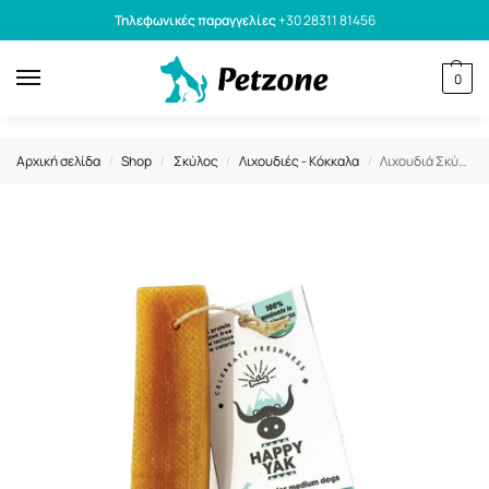
Τηλεφωνικές παραγγελίες
+30 28311 81456
0
Αρχική σελίδα
Shop
Σκύλος
Λιχουδιές - Κόκκαλα
Λιχουδιά Σκύλου Happy Yak Himalayan Cheese Bone Medium 80gr
/
/
/
/