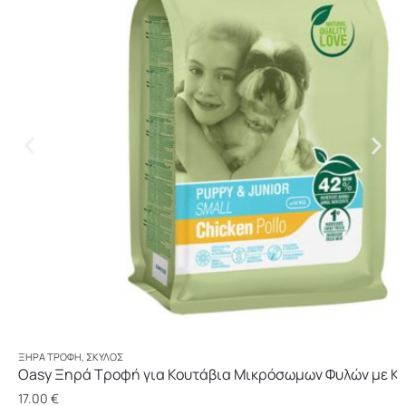
ΞΗΡΆ ΤΡΟΦΉ
,
ΣΚΎΛΟΣ
Oasy Ξηρά Τροφή για Κουτάβια Μικρόσωμων Φυλών με Κο
17.00
€