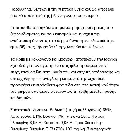
Παράλληλα, βελτιώνει την πεπτική υγεία καθώς αποτελεί
βασικό συστατικό της βλεννογόνου του εντέρου.
Επιπρόσθετα βοηθάει στη μείωση της ξηροδερμίας, του
ξεφλουδίσματος και του κνησμού και ενισχύει την
ενυδάτωση δίνοντας στο δέρμα δύναμη και ελαστικότητα
εμποδίζοντας την εισβολή οργανισμών και τοξινών.
Τα Rolls με κολλαγόνο και μοσχάρι, αποτελούν την ιδανική
λιχουδιά για τον αγαπημένο σας φίλο προσφέροντας
ευεργετικά οφέλη στην υγεία του και στιγμές απόλαυσης και
απασχόλησης. Η ανάγλυφη επιφάνεια της λιχουδιάς
προσφέρει επιπρόσθετα φροντίδα στη στοματική κοιλότητα
του μικρού σας φίλου αυξάνοντας τη τριβή μεταξύ τροφής
και δοντιών.
Συστατικά:
Ζελατίνη Βοδινού (πηγή κολλαγόνου) 65%,
Κοτόπουλο 14%, Βοδινό 4%, Ταπιόκα 10%, Φυτική
Γλυκερίνη 6,95%, Χαρούπι 0,05%. Προσθετά / kg :
Βιταμίνες: Βιταμίνη Ε (3a700) 100 mg/kg. Συντηρητικά: