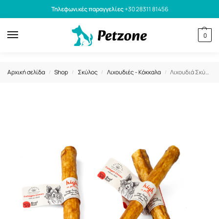
Τηλεφωνικές παραγγελίες
+30 28311 81456
0
Αρχική σελίδα
Shop
Σκύλος
Λιχουδιές - Κόκκαλα
Λιχουδιά Σκύλου Celebrate Freshness με Κολλαγόνο Μοσχάρι 1τμχ 25cm
/
/
/
/