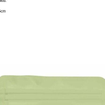
κια.
35cm