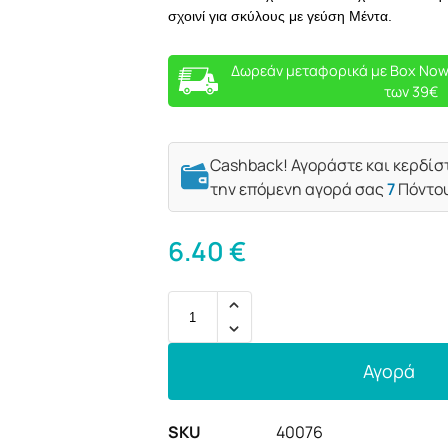
σχοινί για σκύλους με γεύση Μέντα.
Δωρεάν μεταφορικά με Box Now
των 39€
Cashback! Αγοράστε και κερδίσ
την επόμενη αγορά σας
7
Πόντο
6.40
€
Αγορά
SKU
40076