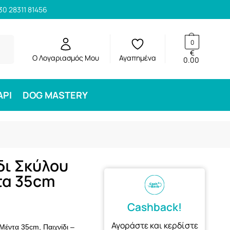
30 28311 81456
ηση
0
€
Ο Λογαριασμός Μου
Αγαπημένα
0.00
ΑΡΙ
DOG MASTERY
ίδι Σκύλου
τα 35cm
Cashback!
Αγοράστε και κερδίστε
 Μέντα 35cm, Παιχνίδι –