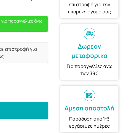
επιστροφή για την
επόμενη αγορά σας
 για παραγγελίες άνω
Δωρεαν
τε επιστροφή για
μεταφορικα
υς
Για παραγγελίες ανω
των 39€
Άμεση αποστολή
Παράδοση από 1-3
εργάσιμες ημέρες