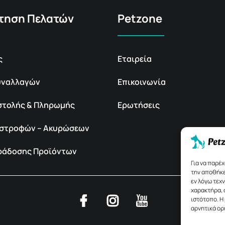
τηση Πελατών
Petzone
ς
Εταιρεία
υναλλαγών
Επικοινωνία
στολής & Πληρωμής
Ερωτήσεις
πιστροφών – Ακυρώσεων
αράδοσης Προϊόντων
Για να παρέ
την αποθήκε
εν λόγω τεχ
χαρακτήρα, 
ιστότοπο. Η
αρνητικά ορ