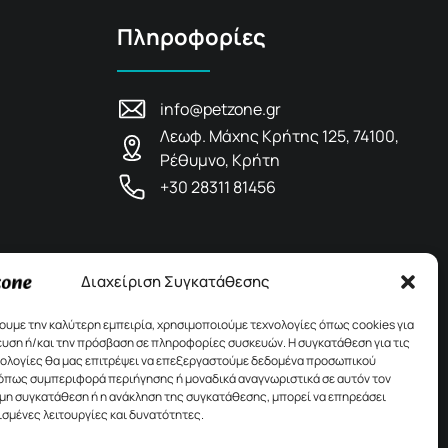
Πληροφορίες
info@petzone.gr
Λεωφ. Μάχης Κρήτης 125, 74100,
Ρέθυμνο, Κρήτη
+30 28311 81456
Διαχείριση Συγκατάθεσης
χουμε την καλύτερη εμπειρία, χρησιμοποιούμε τεχνολογίες όπως cookies για
υση ή/και την πρόσβαση σε πληροφορίες συσκευών. Η συγκατάθεση για τις
νολογίες θα μας επιτρέψει να επεξεργαστούμε δεδομένα προσωπικού
όπως συμπεριφορά περιήγησης ή μοναδικά αναγνωριστικά σε αυτόν τον
 μη συγκατάθεση ή η ανάκληση της συγκατάθεσης, μπορεί να επηρεάσει
ισμένες λειτουργίες και δυνατότητες.