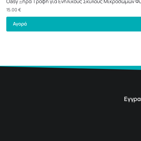
Oasy Ξηρά Τροφή για Ενήλικους Σκύλους Μικρόσωμων Φυ
15.00
€
Αγορά
Εγγρα