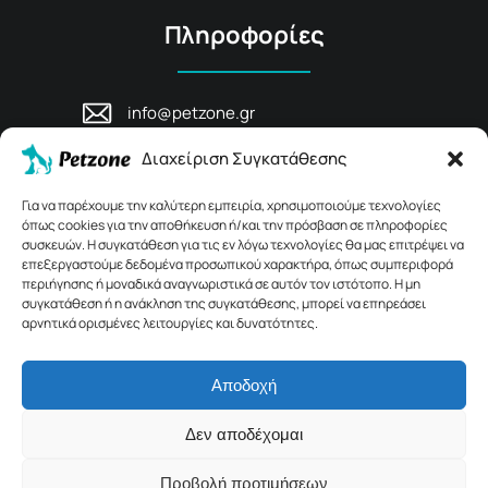
Πληροφορίες
info@petzone.gr
Λεωφ. Μάχης Κρήτης 125, 74100,
Διαχείριση Συγκατάθεσης
Ρέθυμνο, Κρήτη
+30 28311 81456
Για να παρέχουμε την καλύτερη εμπειρία, χρησιμοποιούμε τεχνολογίες
όπως cookies για την αποθήκευση ή/και την πρόσβαση σε πληροφορίες
συσκευών. Η συγκατάθεση για τις εν λόγω τεχνολογίες θα μας επιτρέψει να
επεξεργαστούμε δεδομένα προσωπικού χαρακτήρα, όπως συμπεριφορά
περιήγησης ή μοναδικά αναγνωριστικά σε αυτόν τον ιστότοπο. Η μη
συγκατάθεση ή η ανάκληση της συγκατάθεσης, μπορεί να επηρεάσει
αρνητικά ορισμένες λειτουργίες και δυνατότητες.
Αποδοχή
© 2026 Petzone.gr – All Rights Reserved.
Δεν αποδέχομαι
Crafted with ♡ by
Solvit I.T. Solutions & Consulting
Προβολή προτιμήσεων