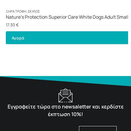
ΞΗΡΆ ΤΡΟΦΉ
,
ΣΚΎΛΟΣ
Nature’s Protection Superior Care White Dogs Adult Small 
1,5kg
17.30
€
Αγορά
Εγγραφείτε τώρα στο newsaletter και κερδίστε
έκπτωση 10%!