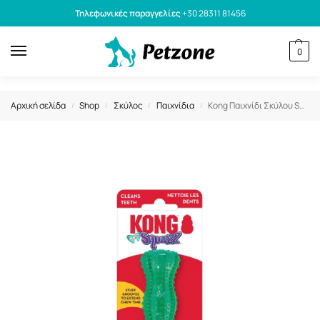
Τηλεφωνικές παραγγελίες
+30 28311 81456
0
Αρχική σελίδα
Shop
Σκύλος
Παιχνίδια
Kong Παιχνίδι Σκύλου Squeezz Dental Stick Medium 12,7cm
/
/
/
/