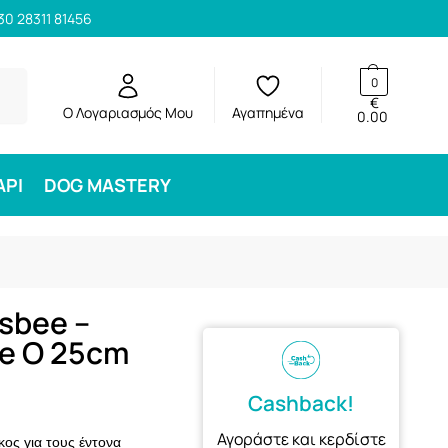
30 28311 81456
ηση
0
€
Ο Λογαριασμός Μου
Αγαπημένα
0.00
ΑΡΙ
DOG MASTERY
isbee –
ue O 25cm
Cashback!
Αγοράστε και κερδίστε
κος για τους έντονα