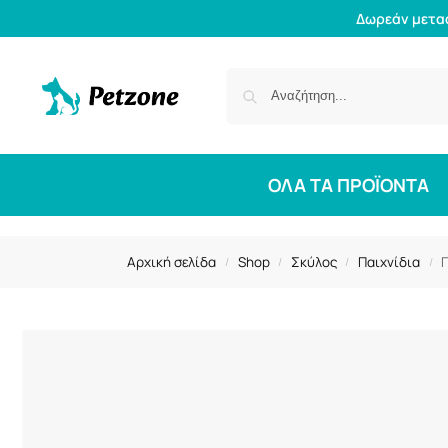
Δωρεάν μετα
ΟΛΑ ΤΑ ΠΡΟΪΟΝΤΑ
Αρχική σελίδα
Shop
Σκύλος
Παιχνίδια
Π
/
/
/
/