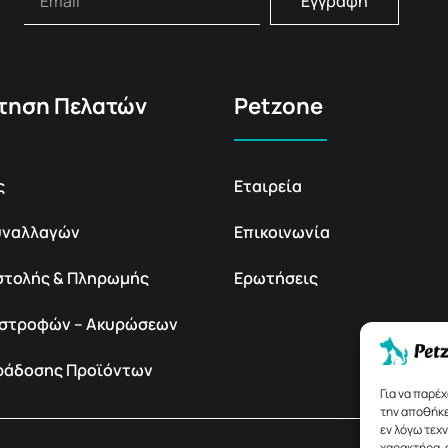
Εγγραφή
τηση Πελατών
Petzone
ς
Εταιρεία
υναλλαγών
Επικοινωνία
στολής & Πληρωμής
Ερωτήσεις
πιστροφών – Ακυρώσεων
αράδοσης Προϊόντων
Για να παρέ
την αποθήκε
εν λόγω τεχ
χαρακτήρα, 