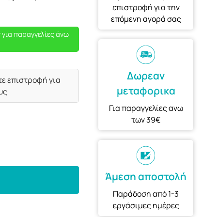
επιστροφή για την
επόμενη αγορά σας
 για παραγγελίες άνω
Δωρεαν
τε επιστροφή για
μεταφορικα
υς
Για παραγγελίες ανω
των 39€
Άμεση αποστολή
Παράδοση από 1-3
εργάσιμες ημέρες