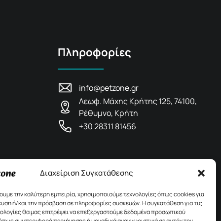
Πληροφορίες
info@petzone.gr
Λεωφ. Μάχης Κρήτης 125, 74100,
Ρέθυμνο, Κρήτη
+30 28311 81456
Διαχείριση Συγκατάθεσης
χουμε την καλύτερη εμπειρία, χρησιμοποιούμε τεχνολογίες όπως cookies για
υση ή/και την πρόσβαση σε πληροφορίες συσκευών. Η συγκατάθεση για τις
νολογίες θα μας επιτρέψει να επεξεργαστούμε δεδομένα προσωπικού
όπως συμπεριφορά περιήγησης ή μοναδικά αναγνωριστικά σε αυτόν τον