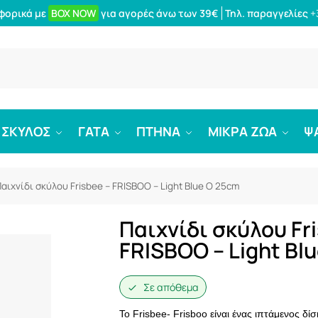
φορικά με
BOX NOW
για αγορές άνω των 39€
Τηλ. παραγγελίες
+
Αναζήτ
ΣΚΥΛΟΣ
ΓΑΤΑ
ΠΤΗΝΑ
ΜΙΚΡΑ ΖΩΑ
Ψ
αιχνίδι σκύλου Frisbee – FRISBOO – Light Blue O 25cm
Παιχνίδι σκύλου Fr
FRISBOO – Light Bl
Σε απόθεμα
Το Frisbee- Frisboo είναι ένας ιπτάμενος δίσ