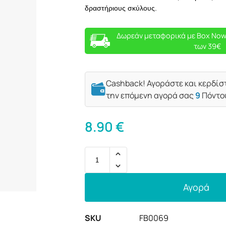
δραστήριους σκύλους.
Δωρεάν μεταφορικά με Box Now
των 39€
Cashback! Αγοράστε και κερδίσ
την επόμενη αγορά σας
9
Πόντο
8.90
€
Αγορά
SKU
FB0069