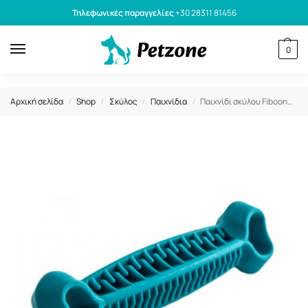
Τηλεφωνικές παραγγελίες
+30 28311 81456
0
Αρχική σελίδα
Shop
Σκύλος
Παιχνίδια
Παιχνίδι σκύλου Fiboone Dental Light Blue 19εκ Γαλάζιο
/
/
/
/