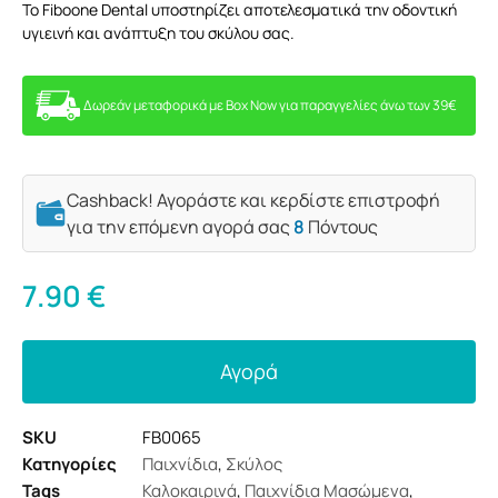
Το Fiboone Dental υποστηρίζει αποτελεσματικά την οδοντική
υγιεινή και ανάπτυξη του σκύλου σας.
Δωρεάν μεταφορικά με Box Now για παραγγελίες άνω των 39€
Cashback! Αγοράστε και κερδίστε επιστροφή
για την επόμενη αγορά σας
8
Πόντους
7.90
€
Αγορά
SKU
FB0065
Κατηγορίες
Παιχνίδια
,
Σκύλος
Tags
Καλοκαιρινά
,
Παιχνίδια Μασώμενα
,