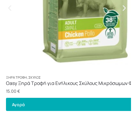
ΞΗΡΆ ΤΡΟΦΉ
,
ΣΚΎΛΟΣ
Oasy Ξηρά Τροφή για Ενήλικους Σκύλους Μικρόσωμων Φ
Κοτόπουλο 3kg
15.00
€
Αγορά