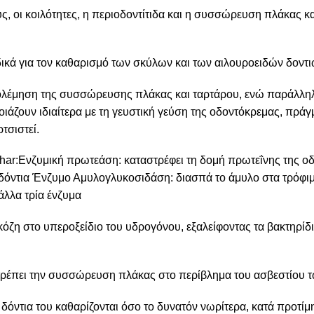
ς, οι κοιλότητες, η περιοδοντίτιδα και η συσσώρευση πλάκας κ
δικά για τον καθαρισμό των σκύλων και των αιλουροειδών δοντι
απολέμηση της συσσώρευσης πλάκας και ταρτάρου, ενώ παράλλη
ιάζουν ιδιαίτερα με τη γευστική γεύση της οδοντόκρεμας, πράγ
τσιστεί.
ar:Ενζυμική πρωτεάση: καταστρέφει τη δομή πρωτεΐνης της ο
α δόντια Ένζυμο Αμυλογλυκοσιδάση: διασπά το άμυλο στα τρόφιμ
άλλα τρία ένζυμα
όζη στο υπεροξείδιο του υδρογόνου, εξαλείφοντας τα βακτηρίδι
τρέπει την συσσώρευση πλάκας στο περίβλημα του ασβεστίου 
τα δόντια του καθαρίζονται όσο το δυνατόν νωρίτερα, κατά προτ