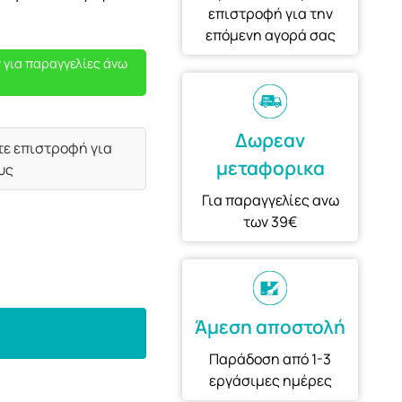
επιστροφή για την
επόμενη αγορά σας
 για παραγγελίες άνω
Δωρεαν
τε επιστροφή για
μεταφορικα
υς
Για παραγγελίες ανω
των 39€
Άμεση αποστολή
Παράδοση από 1-3
εργάσιμες ημέρες