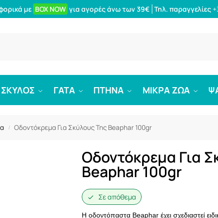
φορικά με
BOX NOW
για αγορές άνω των 39€
Τηλ. παραγγελίες
+
Αναζήτ
ΣΚΥΛΟΣ
ΓΑΤΑ
ΠΤΗΝΑ
ΜΙΚΡΑ ΖΩΑ
Ψ
α
Οδοντόκρεμα Για Σκύλους Της Beaphar 100gr
/
Οδοντόκρεμα Για Σ
Beaphar 100gr
Σε απόθεμα
Η οδοντόπαστα Beaphar έχει σχεδιαστεί ειδι