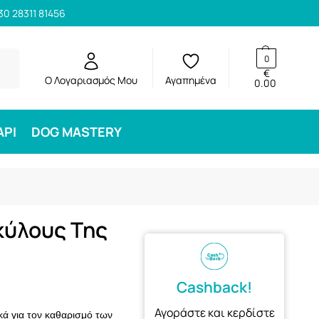
30 28311 81456
ηση
0
€
Ο Λογαριασμός Μου
Αγαπημένα
0.00
ΑΡΙ
DOG MASTERY
κύλους Της
Cashback!
Αγοράστε και κερδίστε
κά για τον καθαρισμό των