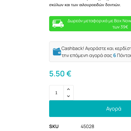
σκύλων και των αιλουροειδών δοντιών.
Δωρεάν μεταφορικά με Box Now
των 39€
Cashback! Αγοράστε και κερδίσ
την επόμενη αγορά σας
6
Πόντο
5.50
€
Αγορά
SKU
45028