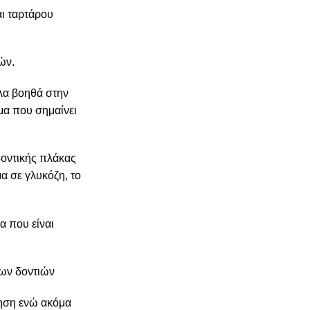
αι ταρτάρου
ών.
λα βοηθά στην
μα που σημαίνει
δοντικής πλάκας
α σε γλυκόζη, το
α που είναι
των δοντιών
ίμηση ενώ ακόμα