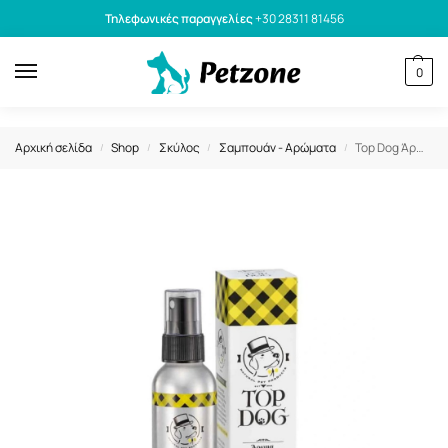
Τηλεφωνικές παραγγελίες
+30 28311 81456
0
Αρχική σελίδα
Shop
Σκύλος
Σαμπουάν - Αρώματα
Top Dog Άρωμα Fruit Mix 75ml
/
/
/
/