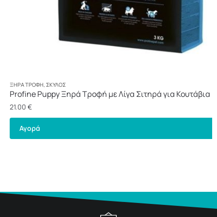
ΞΗΡΆ ΤΡΟΦΉ
,
ΣΚΎΛΟΣ
Profine Puppy Ξηρά Τροφή με Λίγα Σιτηρά για Κουτάβια 
3kg
21.00
€
Αγορά