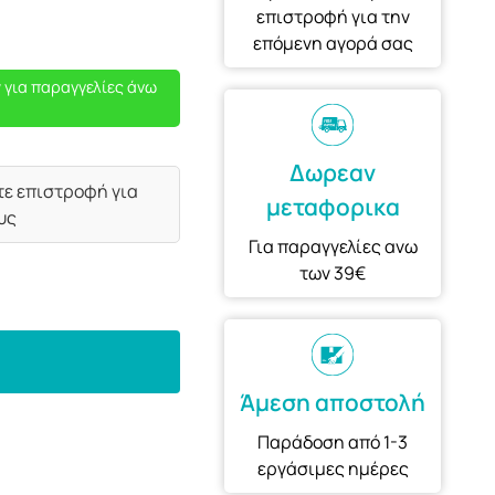
επιστροφή για την
επόμενη αγορά σας
 για παραγγελίες άνω
Δωρεαν
τε επιστροφή για
μεταφορικα
υς
Για παραγγελίες ανω
των 39€
Άμεση αποστολή
Παράδοση από 1-3
εργάσιμες ημέρες