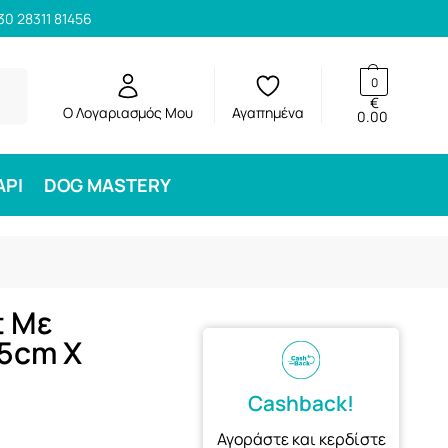
30 28311 81456
ηση
0
€
Ο Λογαριασμός Μου
Αγαπημένα
0.00
ΑΡΙ
DOG MASTERY
t Με
,5cm X
Cashback!
Αγοράστε και κερδίστε