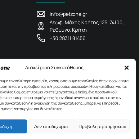
info@petzone.gr
Λεωφ. Μάχης Κρήτης 125, 74100,
Ρέθυμνο, Κρήτη
+30 28311 81456
Διαχείριση Συγκατάθεσης
χουμε την καλύτερη εμπειρία, χρησιμοποιούμε τεχνολογίες όπως cookies για
υση ή/και την πρόσβαση σε πληροφορίες συσκευών. Η συγκατάθεση για τις
νολογίες θα μας επιτρέψει να επεξεργαστούμε δεδομένα προσωπικού
όπως συμπεριφορά περιήγησης ή μοναδικά αναγνωριστικά σε αυτόν τον
 μη συγκατάθεση ή η ανάκληση της συγκατάθεσης, μπορεί να επηρεάσει
ισμένες λειτουργίες και δυνατότητες.
οδοχή
Δεν αποδέχομαι
Προβολή προτιμήσεων