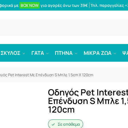
φορικά με
BOX NOW
για αγορές άνω των 39€
Τηλ. παραγγελίες
+
Αναζήτ
ΣΚΥΛΟΣ
ΓΑΤΑ
ΠΤΗΝΑ
ΜΙΚΡΑ ΖΩΑ
Ψ
γός Pet Interest Με Επένδυση S Μπλε 1,5cm X 120cm
Οδηγός Pet Interes
Επένδυση S Μπλε 1
120cm
Σε απόθεμα