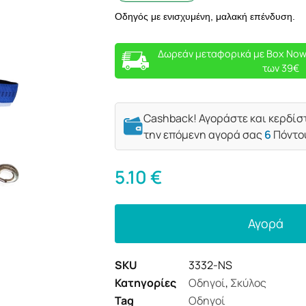
Οδηγός με ενισχυμένη, μαλακή επένδυση.
Δωρεάν μεταφορικά με Box Now
των 39€
Cashback! Αγοράστε και κερδίσ
την επόμενη αγορά σας
6
Πόντο
5.10
€
Αγορά
SKU
3332-NS
Κατηγορίες
Οδηγοί
,
Σκύλος
Tag
Οδηγοί