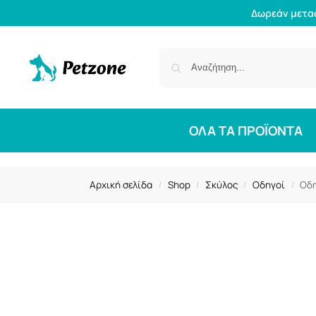
Δωρεάν μετα
ΟΛΑ ΤΑ ΠΡΟΪΟΝΤΑ
Αρχική σελίδα
Shop
Σκύλος
Οδηγοί
Οδη
/
/
/
/