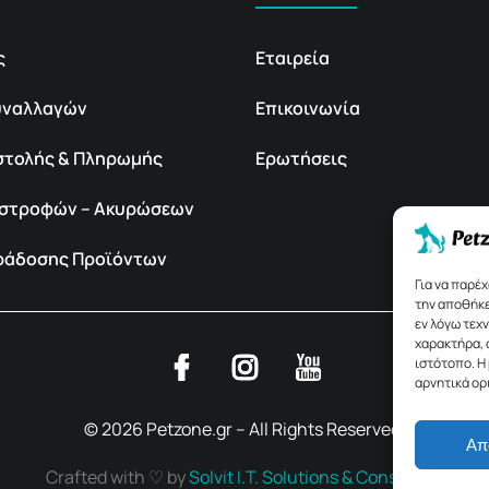
ς
Εταιρεία
υναλλαγών
Επικοινωνία
στολής & Πληρωμής
Ερωτήσεις
πιστροφών – Ακυρώσεων
αράδοσης Προϊόντων
Για να παρέ
την αποθήκε
εν λόγω τεχ
χαρακτήρα, 
ιστότοπο. Η
αρνητικά ορ
© 2026 Petzone.gr – All Rights Reserved.
Απ
Crafted with ♡ by
Solvit I.T. Solutions & Consulting