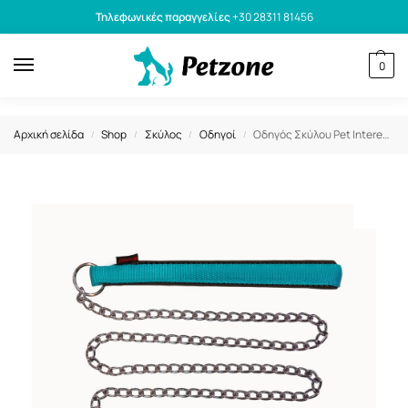
Τηλεφωνικές παραγγελίες
+30 28311 81456
0
Αρχική σελίδα
Shop
Σκύλος
Οδηγοί
Οδηγός Σκύλου Pet Interest Αλυσίδα με Λαβή Neoprene Γαλάζιο S 2x120cm
/
/
/
/