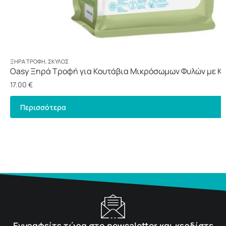
ΞΗΡΆ ΤΡΟΦΉ
,
ΣΚΎΛΟΣ
Oasy Ξηρά Τροφή για Κουτάβια Μικρόσωμων Φυλών με Κο
17.00
€
Περισσότερα
Εγγραφείτε τώρα στο newsaletter και κερδίστε