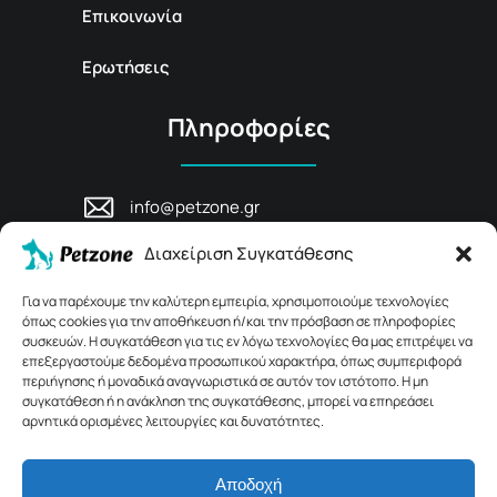
Επικοινωνία
Ερωτήσεις
Πληροφορίες
info@petzone.gr
Λεωφ. Μάχης Κρήτης 125, 74100,
Διαχείριση Συγκατάθεσης
Ρέθυμνο, Κρήτη
+30 28311 81456
Για να παρέχουμε την καλύτερη εμπειρία, χρησιμοποιούμε τεχνολογίες
όπως cookies για την αποθήκευση ή/και την πρόσβαση σε πληροφορίες
συσκευών. Η συγκατάθεση για τις εν λόγω τεχνολογίες θα μας επιτρέψει να
επεξεργαστούμε δεδομένα προσωπικού χαρακτήρα, όπως συμπεριφορά
περιήγησης ή μοναδικά αναγνωριστικά σε αυτόν τον ιστότοπο. Η μη
συγκατάθεση ή η ανάκληση της συγκατάθεσης, μπορεί να επηρεάσει
αρνητικά ορισμένες λειτουργίες και δυνατότητες.
Αποδοχή