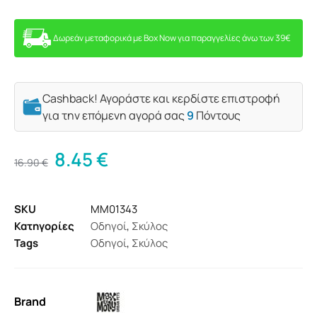
Δωρεάν μεταφορικά με Box Now για παραγγελίες άνω των 39€
Cashback! Αγοράστε και κερδίστε επιστροφή
για την επόμενη αγορά σας
9
Πόντους
8.45
€
16.90
€
SKU
MM01343
Κατηγορίες
Οδηγοί
,
Σκύλος
Tags
Οδηγοί
,
Σκύλος
Brand