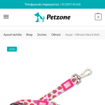
Τηλεφωνικές παραγγελίες
+30 28311 81456
0
Αρχική σελίδα
Shop
Σκύλος
Οδηγοί
Λουρί – Οδηγός Max & Molly Strawberry Dream ΧSmall 1.0 x 120cm
/
/
/
/
-50%