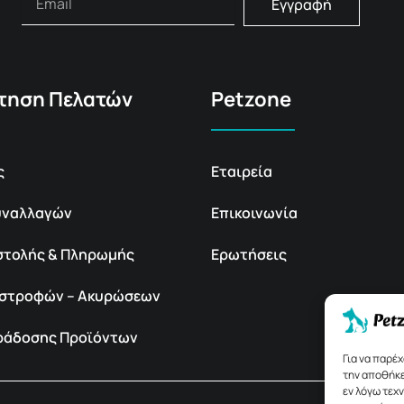
Εγγραφή
τηση Πελατών
Petzone
ς
Εταιρεία
υναλλαγών
Επικοινωνία
στολής & Πληρωμής
Ερωτήσεις
πιστροφών – Ακυρώσεων
αράδοσης Προϊόντων
Για να παρέ
την αποθήκε
εν λόγω τεχ