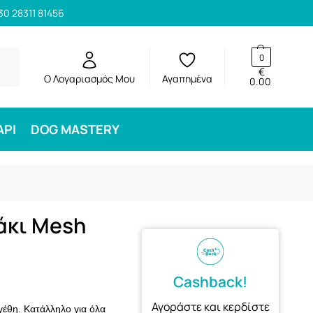
30 28311 81456
ηση
0
€
Ο Λογαριασμός Μου
Αγαπημένα
0.00
ΑΡΙ
DOG MASTERY
άκι Mesh
Cashback!
Αγοράστε και κερδίστε
γέθη. Κατάλληλο για όλα