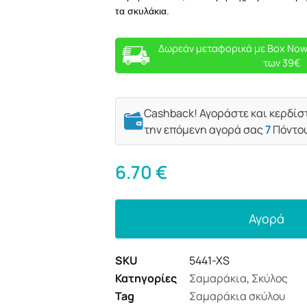
τα σκυλάκια.
Δωρεάν μεταφορικά με Box Now
των 39€
Cashback! Αγοράστε και κερδίσ
την επόμενη αγορά σας
7
Πόντο
6.70
€
Αγορά
SKU
5441-XS
Κατηγορίες
Σαμαράκια
,
Σκύλος
Tag
Σαμαράκια σκύλου