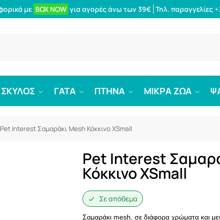
φορικά με
BOX NOW
για αγορές άνω των 39€
Τηλ. παραγγελίες
+
Αναζήτ
ΣΚΥΛΟΣ
ΓΑΤΑ
ΠΤΗΝΑ
ΜΙΚΡΑ ΖΩΑ
Ψ
Pet Interest Σαμαράκι Mesh Κόκκινο XSmall
Pet Interest Σαμαρ
Κόκκινο XSmall
Σε απόθεμα
Σαμαράκι mesh, σε διάφορα χρώματα και με