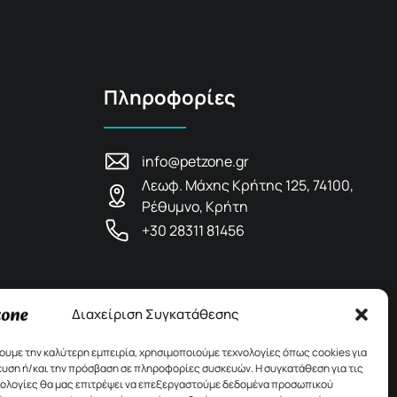
Πληροφορίες
info@petzone.gr
Λεωφ. Μάχης Κρήτης 125, 74100,
Ρέθυμνο, Κρήτη
+30 28311 81456
Διαχείριση Συγκατάθεσης
χουμε την καλύτερη εμπειρία, χρησιμοποιούμε τεχνολογίες όπως cookies για
υση ή/και την πρόσβαση σε πληροφορίες συσκευών. Η συγκατάθεση για τις
νολογίες θα μας επιτρέψει να επεξεργαστούμε δεδομένα προσωπικού