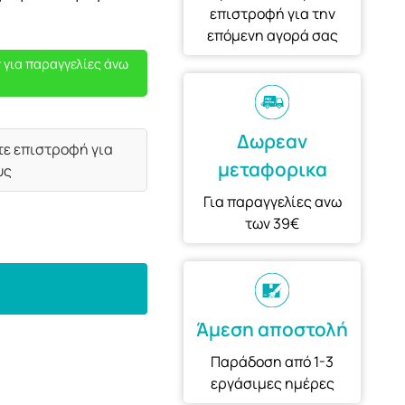
επιστροφή για την
επόμενη αγορά σας
 για παραγγελίες άνω
Δωρεαν
τε επιστροφή για
μεταφορικα
υς
Για παραγγελίες ανω
των 39€
Άμεση αποστολή
Παράδοση από 1-3
εργάσιμες ημέρες