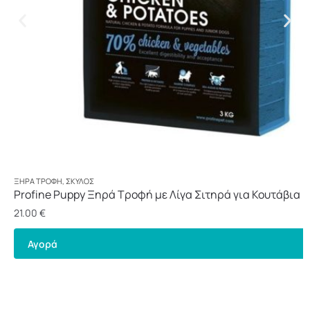
ΞΗΡΆ ΤΡΟΦΉ
,
ΣΚΎΛΟΣ
Profine Puppy Ξηρά Τροφή με Λίγα Σιτηρά για Κουτάβια 
3kg
21.00
€
Αγορά