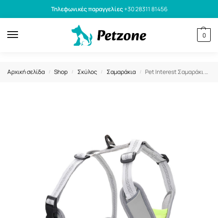
Τηλεφωνικές παραγγελίες
+30 28311 81456
0
Αρχική σελίδα
Shop
Σκύλος
Σαμαράκια
Pet Interest Σαμαράκι Σκύλου Γιλέκο Go Get Soft V Γκρι L 61 – 76cm
/
/
/
/