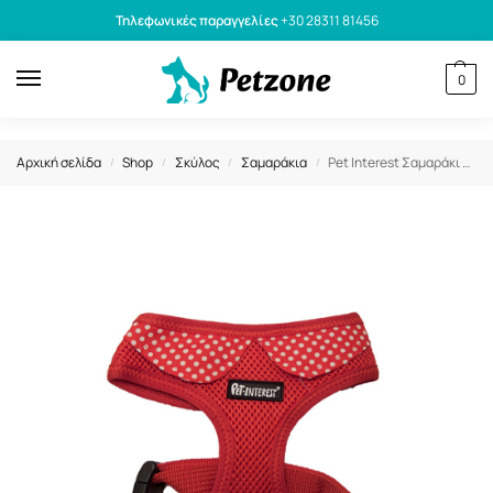
Τηλεφωνικές παραγγελίες
+30 28311 81456
0
Αρχική σελίδα
Shop
Σκύλος
Σαμαράκια
Pet Interest Σαμαράκι Γιλέκο Σκύλου Mesh Harness Κόκκινο L 48-65cm
/
/
/
/