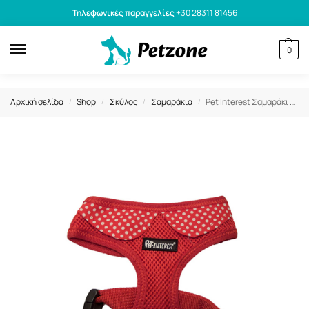
Τηλεφωνικές παραγγελίες
+30 28311 81456
0
Αρχική σελίδα
Shop
Σκύλος
Σαμαράκια
Pet Interest Σαμαράκι Γιλέκο Σκύλου Mesh Harness Κόκκινο Μ 38-51cm
/
/
/
/