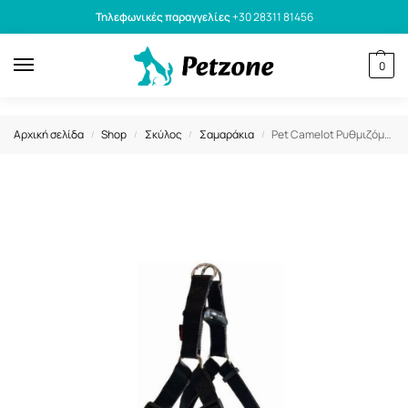
Τηλεφωνικές παραγγελίες
+30 28311 81456
0
Αρχική σελίδα
Shop
Σκύλος
Σαμαράκια
Pet Camelot Ρυθμιζόμενο Σαμαράκι Μαύρο L 25 x 70-90cm
/
/
/
/