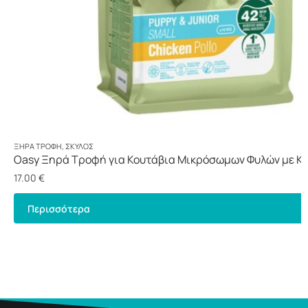
ΞΗΡΆ ΤΡΟΦΉ
,
ΣΚΎΛΟΣ
Oasy Ξηρά Τροφή για Κουτάβια Μικρόσωμων Φυλών με Κο
17.00
€
Περισσότερα