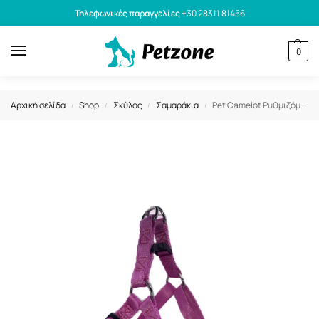
Τηλεφωνικές παραγγελίες
+30 28311 81456
0
Αρχική σελίδα
Shop
Σκύλος
Σαμαράκια
Pet Camelot Ρυθμιζόμενο Σαμαράκι Βιολετί S 16 x 30-50cm
/
/
/
/