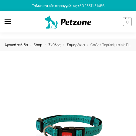
Τηλεφωνικές παραγγελίες
+30 28311 81456
0
Αρχική σελίδα
Shop
Σκύλος
Σαμαράκια
GoGet Περιλαίμιο Με Πλαστικό Κλιπ Stripes Γαλάζιο S 1,5×30-46cm
/
/
/
/