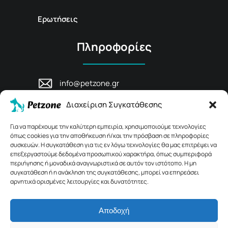
Ερωτήσεις
Πληροφορίες
info@petzone.gr
Λεωφ. Μάχης Κρήτης 125, 74100,
Διαχείριση Συγκατάθεσης
Ρέθυμνο, Κρήτη
+30 28311 81456
Για να παρέχουμε την καλύτερη εμπειρία, χρησιμοποιούμε τεχνολογίες
όπως cookies για την αποθήκευση ή/και την πρόσβαση σε πληροφορίες
συσκευών. Η συγκατάθεση για τις εν λόγω τεχνολογίες θα μας επιτρέψει να
επεξεργαστούμε δεδομένα προσωπικού χαρακτήρα, όπως συμπεριφορά
περιήγησης ή μοναδικά αναγνωριστικά σε αυτόν τον ιστότοπο. Η μη
συγκατάθεση ή η ανάκληση της συγκατάθεσης, μπορεί να επηρεάσει
αρνητικά ορισμένες λειτουργίες και δυνατότητες.
Αποδοχή