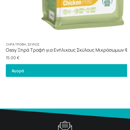
ΞΗΡΆ ΤΡΟΦΉ
,
ΣΚΎΛΟΣ
Oasy Ξηρά Τροφή για Ενήλικους Σκύλους Μικρόσωμων Φ
Κοτόπουλο 3kg
15.00
€
Αγορά