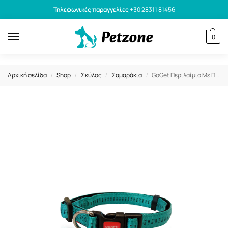
Τηλεφωνικές παραγγελίες
+30 28311 81456
0
Αρχική σελίδα
Shop
Σκύλος
Σαμαράκια
GoGet Περιλαίμιο Με Πλαστικό Κλιπ Stripes Γαλάζιο M 2×36-56cm
/
/
/
/