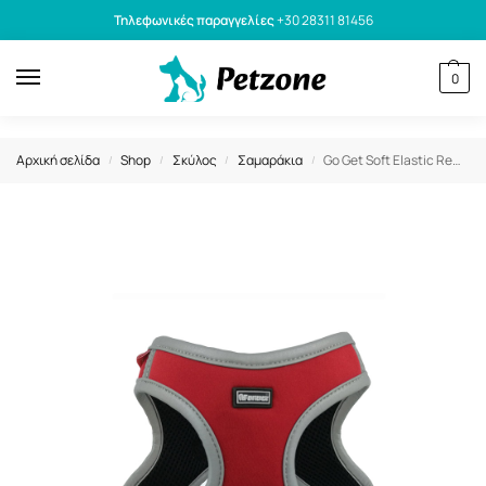
Τηλεφωνικές παραγγελίες
+30 28311 81456
0
Αρχική σελίδα
Shop
Σκύλος
Σαμαράκια
Go Get Soft Elastic Reflective Vest Σαμαράκι Mesh Κόκκινο L 48.3-58.4εκ.
/
/
/
/