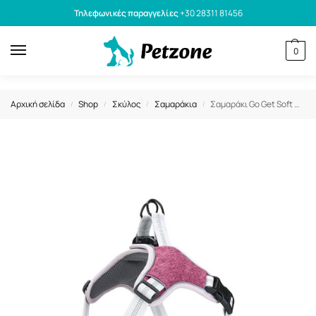
Τηλεφωνικές παραγγελίες
+30 28311 81456
0
Αρχική σελίδα
Shop
Σκύλος
Σαμαράκια
Σαμαράκι Go Get Soft Robust Harness Pink Small 42-52cm
/
/
/
/