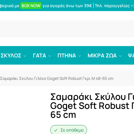
φορικά με
BOX NOW
για αγορές άνω των 39€
Τηλ. παραγγελίες
+
Αναζήτ
ΣΚΥΛΟΣ
ΓΑΤΑ
ΠΤΗΝΑ
ΜΙΚΡΑ ΖΩΑ
Ψ
Σαμαράκι Σκύλου Γιλέκο Goget Soft Robust Γκρι M 48-65 cm
Σαμαράκι Σκύλου Γ
Goget Soft Robust 
65 cm
Σε απόθεμα