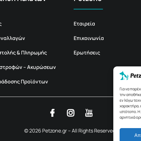
ς
Εταιρεία
υναλλαγών
Επικοινωνία
στολής & Πληρωμής
Ερωτήσεις
πιστροφών – Ακυρώσεων
αράδοσης Προϊόντων
Για να παρέ
την αποθήκε
εν λόγω τεχ
χαρακτήρα, 
ιστότοπο. Η
αρνητικά ορ
© 2026 Petzone.gr – All Rights Reserved.
Απ