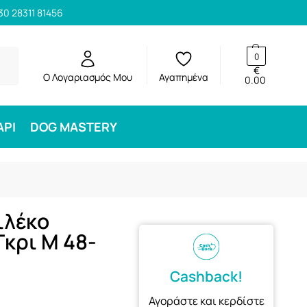
30 28311 81456
ηση
0
€
Ο Λογαριασμός Μου
Αγαπημένα
0.00
ΑΡΙ
DOG MASTERY
ιλέκο
Γκρι M 48-
Cashback!
Αγοράστε και κερδίστε