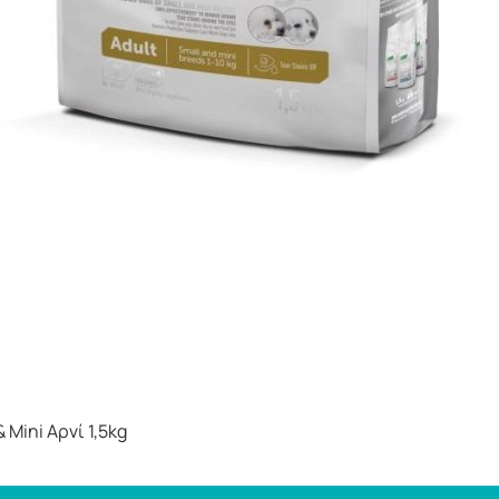
 Mini Αρνί 1,5kg