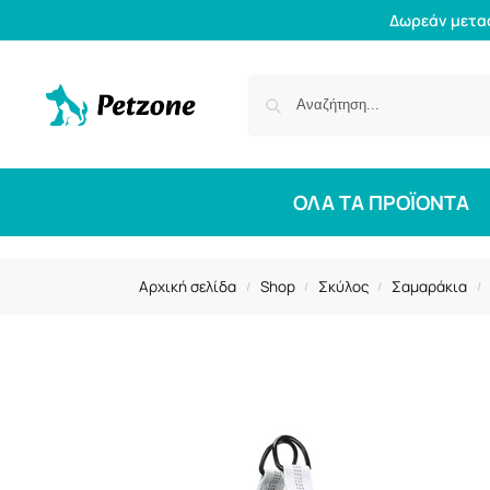
Δωρεάν μετα
ΟΛΑ ΤΑ ΠΡΟΪΟΝΤΑ
Αρχική σελίδα
Shop
Σκύλος
Σαμαράκια
/
/
/
/