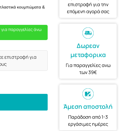
επιστροφή για την
 πλαστικά κουμπώματα &
επόμενη αγορά σας
 για παραγγελίες άνω
Δωρεαν
μεταφορικα
τε επιστροφή για
ους
Για παραγγελίες ανω
των 39€
Άμεση αποστολή
Παράδοση από 1-3
εργάσιμες ημέρες