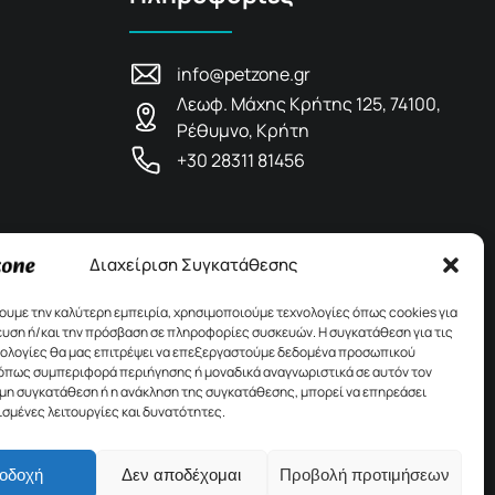
info@petzone.gr
Λεωφ. Μάχης Κρήτης 125, 74100,
Ρέθυμνο, Κρήτη
+30 28311 81456
Διαχείριση Συγκατάθεσης
χουμε την καλύτερη εμπειρία, χρησιμοποιούμε τεχνολογίες όπως cookies για
υση ή/και την πρόσβαση σε πληροφορίες συσκευών. Η συγκατάθεση για τις
νολογίες θα μας επιτρέψει να επεξεργαστούμε δεδομένα προσωπικού
όπως συμπεριφορά περιήγησης ή μοναδικά αναγνωριστικά σε αυτόν τον
 μη συγκατάθεση ή η ανάκληση της συγκατάθεσης, μπορεί να επηρεάσει
ισμένες λειτουργίες και δυνατότητες.
οδοχή
Δεν αποδέχομαι
Προβολή προτιμήσεων