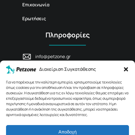
Επικοινωνία
Ερωτήσεις
Πληροφορίες
info@petzone.gr
Λεωφ. Μάχης Κρήτης 125, 74100,
Διαχείριση Συγκατάθεσης
Ρέθυμνο, Κρήτη
+30 28311 81456
Για να παρέχουμε την καλύτερη εμπειρία, χρησιμοποιούμε τεχνολογίες
όπως cookies για την αποθήκευση ή/και την πρόσβαση σε πληροφορίες
συσκευών. Η συγκατάθεση για τις εν λόγω τεχνολογίες θα μας επιτρέψει να
επεξεργαστούμε δεδομένα προσωπικού χαρακτήρα, όπως συμπεριφορά
περιήγησης ή μοναδικά αναγνωριστικά σε αυτόν τον ιστότοπο. Η μη
συγκατάθεση ή η ανάκληση της συγκατάθεσης, μπορεί να επηρεάσει
αρνητικά ορισμένες λειτουργίες και δυνατότητες.
Αποδοχή