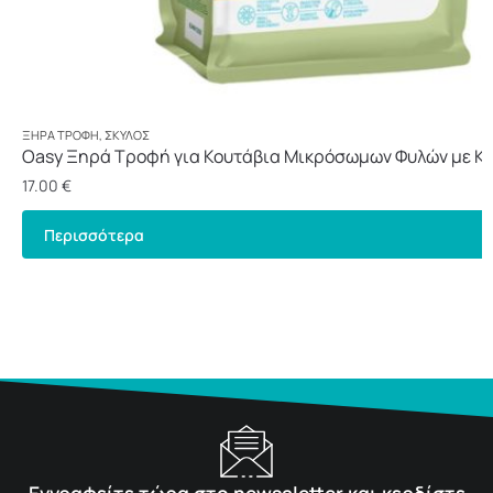
ΞΗΡΆ ΤΡΟΦΉ
,
ΣΚΎΛΟΣ
Oasy Ξηρά Τροφή για Κουτάβια Μικρόσωμων Φυλών με Κο
17.00
€
Περισσότερα