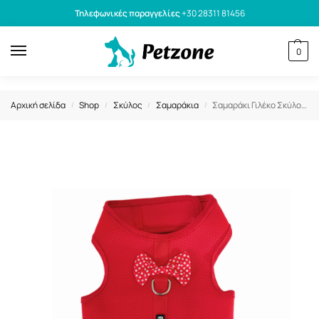
Τηλεφωνικές παραγγελίες
+30 28311 81456
0
Αρχική σελίδα
Shop
Σκύλος
Σαμαράκια
Σαμαράκι Γιλέκο Σκύλου Mesh Harness Φούστα Κόκκινο Xs 28-40cm
/
/
/
/