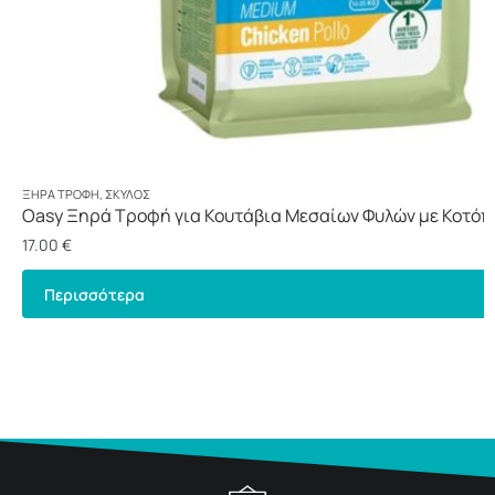
ΞΗΡΆ ΤΡΟΦΉ
,
ΣΚΎΛΟΣ
Oasy Ξηρά Τροφή για Κουτάβια Μεσαίων Φυλών με Κοτόπ
17.00
€
Περισσότερα