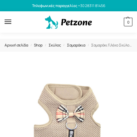
Τηλεφωνικές παραγγελίες
+30 28311 81456
0
Αρχική σελίδα
Shop
Σκύλος
Σαμαράκια
Σαμαράκι Γιλέκο Σκύλου Mesh Harness Φούστα Καρό Xl 54-64cm
/
/
/
/