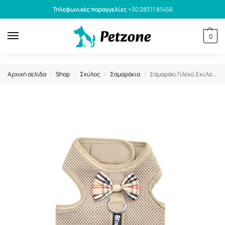
Τηλεφωνικές παραγγελίες
+30 28311 81456
0
Αρχική σελίδα
Shop
Σκύλος
Σαμαράκια
Σαμαράκι Γιλέκο Σκύλου Mesh Harness Φούστα Καρό M 40-48cm
/
/
/
/