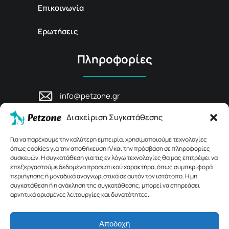
Επικοινωνία
Ερωτήσεις
Πληροφορίες
info@petzone.gr
Λεωφ. Μάχης Κρήτης 125, 74100,
Διαχείριση Συγκατάθεσης
Ρέθυμνο, Κρήτη
+30 28311 81456
Για να παρέχουμε την καλύτερη εμπειρία, χρησιμοποιούμε τεχνολογίες
όπως cookies για την αποθήκευση ή/και την πρόσβαση σε πληροφορίες
συσκευών. Η συγκατάθεση για τις εν λόγω τεχνολογίες θα μας επιτρέψει να
επεξεργαστούμε δεδομένα προσωπικού χαρακτήρα, όπως συμπεριφορά
περιήγησης ή μοναδικά αναγνωριστικά σε αυτόν τον ιστότοπο. Η μη
συγκατάθεση ή η ανάκληση της συγκατάθεσης, μπορεί να επηρεάσει
αρνητικά ορισμένες λειτουργίες και δυνατότητες.
Αποδοχή