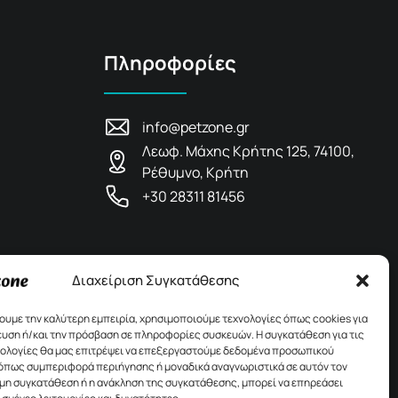
Πληροφορίες
info@petzone.gr
Λεωφ. Μάχης Κρήτης 125, 74100,
Ρέθυμνο, Κρήτη
+30 28311 81456
Διαχείριση Συγκατάθεσης
χουμε την καλύτερη εμπειρία, χρησιμοποιούμε τεχνολογίες όπως cookies για
υση ή/και την πρόσβαση σε πληροφορίες συσκευών. Η συγκατάθεση για τις
νολογίες θα μας επιτρέψει να επεξεργαστούμε δεδομένα προσωπικού
όπως συμπεριφορά περιήγησης ή μοναδικά αναγνωριστικά σε αυτόν τον
 μη συγκατάθεση ή η ανάκληση της συγκατάθεσης, μπορεί να επηρεάσει