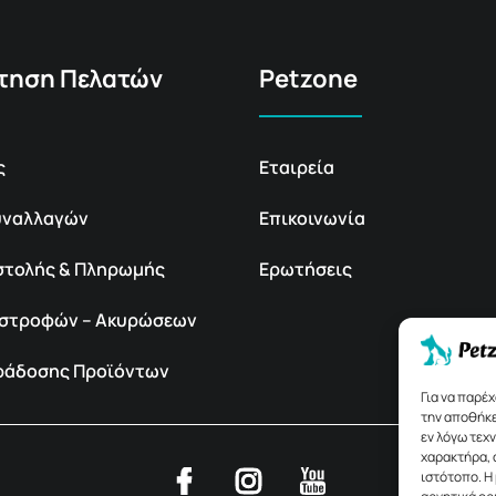
τηση Πελατών
Petzone
ς
Εταιρεία
υναλλαγών
Επικοινωνία
στολής & Πληρωμής
Ερωτήσεις
πιστροφών – Ακυρώσεων
αράδοσης Προϊόντων
Για να παρέ
την αποθήκε
εν λόγω τεχ
χαρακτήρα, 
ιστότοπο. Η