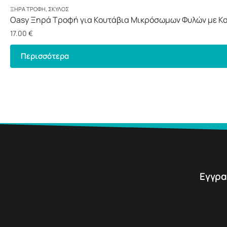
ΞΗΡΆ ΤΡΟΦΉ
,
ΣΚΎΛΟΣ
Oasy Ξηρά Τροφή για Κουτάβια Μικρόσωμων Φυλών με Κο
17.00
€
Περισσότερα
Εγγρα