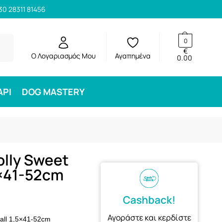
30 28311 81456
ηση
0
€
Ο Λογαριασμός Μου
Αγαπημένα
0.00
ΑΡΙ
DOG MASTERY
lly Sweet
5×41-52cm
Cashback!
Αγοράστε και κερδίστε
all 1,5×41-52cm