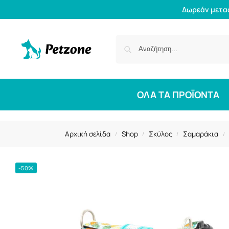
Δωρεάν μετα
ΟΛΑ ΤΑ ΠΡΟΪΟΝΤΑ
Αρχική σελίδα
Shop
Σκύλος
Σαμαράκια
/
/
/
/
-50%