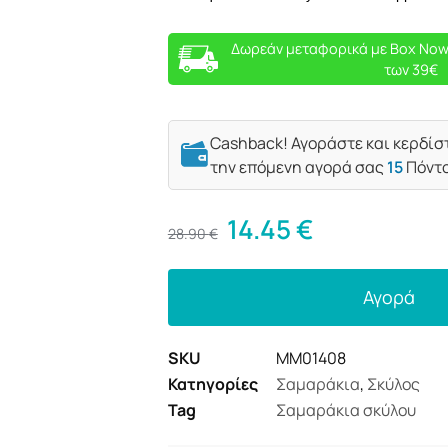
Δωρεάν μεταφορικά με Box Now
των 39€
Cashback! Αγοράστε και κερδίσ
την επόμενη αγορά σας
15
Πόντ
14.45
€
28.90
€
Αγορά
SKU
MM01408
Κατηγορίες
Σαμαράκια
,
Σκύλος
Tag
Σαμαράκια σκύλου