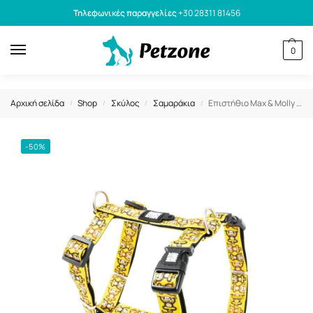
Τηλεφωνικές παραγγελίες
+30 28311 81456
0
Αρχική σελίδα
Shop
Σκύλος
Σαμαράκια
Επιστήθιο Max & Molly Monkey Maniac Medium 2×53-69cm
/
/
/
/
-50%