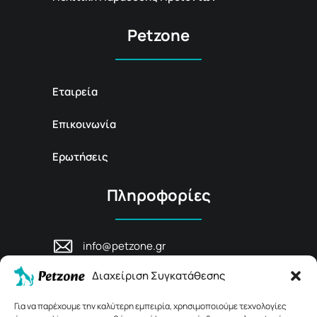
Petzone
Εταιρεία
Επικοινωνία
Ερωτήσεις
Πληροφορίες
info@petzone.gr
Λεωφ. Μάχης Κρήτης 125, 74100,
Διαχείριση Συγκατάθεσης
Ρέθυμνο, Κρήτη
+30 28311 81456
Για να παρέχουμε την καλύτερη εμπειρία, χρησιμοποιούμε τεχνολογίες