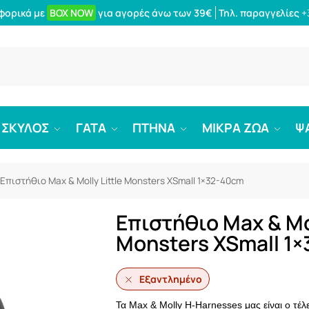
φορικά με
BOX NOW
για αγορές άνω των 39€
Τηλ. παραγγελίες
+
Αναζήτ
ΣΚΥΛΟΣ
ΓΑΤΑ
ΠΤΗΝΑ
ΜΙΚΡΑ ΖΩΑ
Ψ
Επιστήθιο Max & Molly Little Monsters XSmall 1×32-40cm
Επιστήθιο Max & Mol
Monsters XSmall 1
Εξαντλημένο
Τα Max & Molly H-Harnesses μας είναι ο τέλ