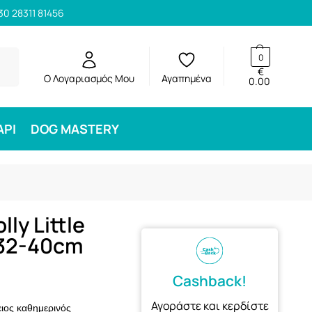
30 28311 81456
ηση
0
€
Ο Λογαριασμός Μου
Αγαπημένα
0.00
ΑΡΙ
DOG MASTERY
ly Little
×32-40cm
Cashback!
Αγοράστε και κερδίστε
ειος καθημερινός