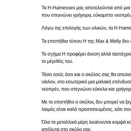
Τα H-Harnesses μας αποτελούνται από μια
που στεγνώνει γρήγορα, εύκαμπτο νεοπρέν
Λόγω της επιλογής των υλικών, τα H-Harness
Τα επιστήθια τύπου Η της Max & Molly δεν 
Το σχήμα H προφέρει άνεση αλλά ταυτόχρον
το μέγεθός του.
Τόσο εσείς όσο και ο σκύλος σας θα απολα
νάιλον, στο εσωτερικό μια μαλακή επένδυσ
νεοπρέν, που στεγνώνει εύκολα και γρήγορ
Με το επιστήθιο ο σκύλος δεν μπορεί να ξεγ
λαιμός είναι καλά προστατευμένος, κάτι που
Όλα τα μεταλλικά μέρη λειαίνονται κομψά κ
απόλυτα στο σκύλο σας.