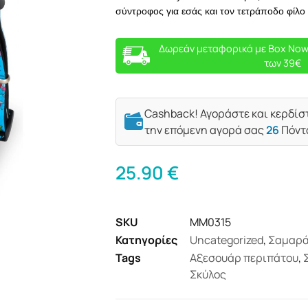
σύντροφος για εσάς και τον τετράποδο φίλο
Δωρεάν μεταφορικά με Box Now
των 39€
Cashback! Αγοράστε και κερδίσ
την επόμενη αγορά σας
26
Πόντ
25.90
€
SKU
MM0315
Κατηγορίες
Uncategorized
,
Σαμαρά
Tags
Αξεσουάρ περιπάτου
,
Σκύλος