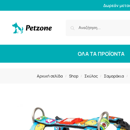
Δωρεάν μετα
ΟΛΑ ΤΑ ΠΡΟΪΟΝΤΑ
Αρχική σελίδα
Shop
Σκύλος
Σαμαράκια
/
/
/
/