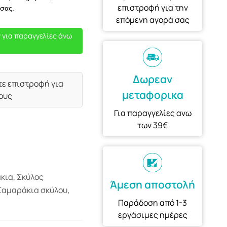
επιστροφή για την
 σας.
επόμενη αγορά σας
 για παραγγελίες άνω
Δωρεαν
τε επιστροφή για
μεταφορικα
ους
Για παραγγελίες ανω
των 39€
κια
,
Σκύλος
Άμεση αποστολή
Σαμαράκια σκύλου
,
Παράδοση από 1-3
εργάσιμες ημέρες