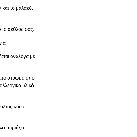
 και το μαλακό,
ει ο σκύλος σας.
ια!
ζεται ανάλογα με
νατό στρώμα από
αλλεργικό υλικό
όλτας και ο
α ταιριάζει