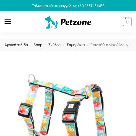
Τηλεφωνικές παραγγελίες
+30 28311 81456
0
Αρχική σελίδα
Shop
Σκύλος
Σαμαράκια
Επιστήθιο Max & Molly Exotique Small 1,5×41-52cm
/
/
/
/