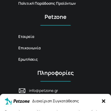
Πολιτική Παράδοσης Προϊόντων
Petzone
Εταιρεία
Επικοινωνία
Ερωτήσεις
Πληροφορίες
info@petzone.gr
Λεωφ. Μάχης Κρήτης 125, 74100,
Διαχείριση Συγκατάθεσης
Ρέθυμνο, Κρήτη
+30 28311 81456